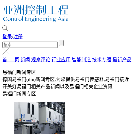
登录
/
注册
首 页
新闻
观察评论
行业应用
智能制造
技术专题
最新产品
易福门新闻专区
德国易福门(ifm)新闻专区,为您提供易福门传感器,易福门接近
开关灯易福门相关产品新闻以及易福门相关企业资讯.
易福门新闻专区