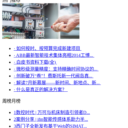
热门推荐
·
如何按时、按预算完成新建项目
·
ABB最新智能技术集体亮相2014工博...
·
白皮书资料下载(全)
·
微秒级测量精度：支持精确时间协议的...
·
创新破万“卷”！费斯托新一代阀岛真...
·
解读7月新慕展——新时间、新地点、新...
·
什么是真正的解决方案？
周榜
月榜
1
数控时代 | 万可与机床制造引领者D...
2
案例分享 | ifm智能传感体系助力半...
3
西门子全新发布基于Web的SIMAT...