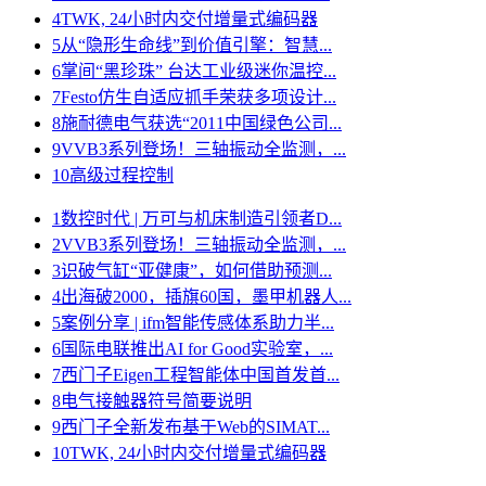
4
TWK, 24小时内交付增量式编码器
5
从“隐形生命线”到价值引擎：智慧...
6
掌间“黑珍珠” 台达工业级迷你温控...
7
Festo仿生自适应抓手荣获多项设计...
8
施耐德电气获选“2011中国绿色公司...
9
VVB3系列登场！三轴振动全监测，...
10
高级过程控制
1
数控时代 | 万可与机床制造引领者D...
2
VVB3系列登场！三轴振动全监测，...
3
识破气缸“亚健康”，如何借助预测...
4
出海破2000，插旗60国，墨甲机器人...
5
案例分享 | ifm智能传感体系助力半...
6
国际电联推出AI for Good实验室，...
7
西门子Eigen工程智能体中国首发首...
8
电气接触器符号简要说明
9
西门子全新发布基于Web的SIMAT...
10
TWK, 24小时内交付增量式编码器