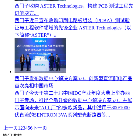
西门子收购 ASTER Technologies，构建 PCB 测试工程先
进解决方...
西门子近日宣布收购印刷电路板组装（PCBA）测试验
证与工程软件领域的先锋企业 ASTER Technologies（以
下简称“ASTER”）。
西门子发布数据中心解决方案5.0，创新型直流配电产品
首次亮相中国市场
西门子今天于第二十届中国IDC产业年度大典上举办西
门子专场，推出全新升级的数据中心解决方案5.0，并展
示面向未来“AI工厂”的多款新品，其中适用于800/1000
伏直流的SENTRON 3VA系列塑壳断路器等...
上一页
1
2
3
4
5
6
下一页