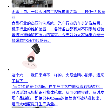
无需上电、一转即可的工控界神来之笔——PK压力传感
器
食品行业的高压清洗系统、汽车行业的车身清洗装置、
机床行业的维护装置……各行各业都有对不同系统或装
置进行准确监控压力的需求，今天就为大家详细介绍一
款爆款PK压力传感器。
这个六一，我们来点不一样的，火眼金睛小能手，进来
了解下！
ifm OPD轮廓传感器，在生产工艺中他有着独特魅力：
可通过激光扫描识别物体轮廓，从而火眼金睛，及时发
现产品缺陷，即使只有0.5mm的偏差也可被精准检出，
进而大幅度提升生产质量。