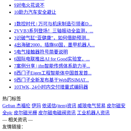
9
对电火花说不
10
助力汽车安全避让
1
数控时代 | 万可与机床制造引领者D...
2
VVB3系列登场！三轴振动全监测，...
3
识破气缸“亚健康”，如何借助预测...
4
出海破2000，插旗60国，墨甲机器人...
5
电气接触器符号简要说明
6
国际电联推出AI for Good实验室，...
7
案例分享 | ifm智能传感体系助力半...
8
西门子Eigen工程智能体中国首发首...
9
西门子全新发布基于Web的SIMAT...
10
TWK, 24小时内交付增量式编码器
热门标签
Gefran 杰福伦
伊玛
依诺信(item)资讯
威琅电气贸易
皮尔磁安
全plc
皮尔磁光栅
皮尔磁电磁阀资讯
工业机器人资讯
— 相关资讯 —
友情链接：