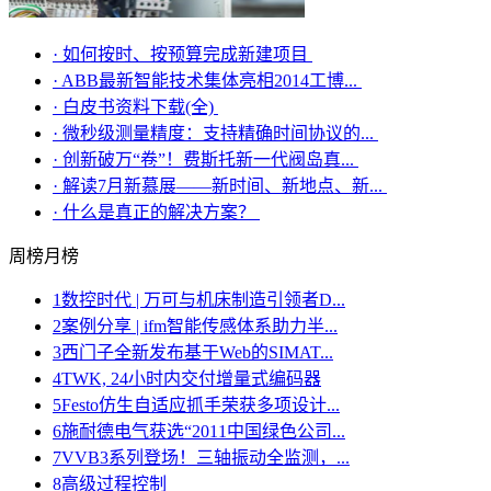
·
如何按时、按预算完成新建项目
·
ABB最新智能技术集体亮相2014工博...
·
白皮书资料下载(全)
·
微秒级测量精度：支持精确时间协议的...
·
创新破万“卷”！费斯托新一代阀岛真...
·
解读7月新慕展——新时间、新地点、新...
·
什么是真正的解决方案？
周榜
月榜
1
数控时代 | 万可与机床制造引领者D...
2
案例分享 | ifm智能传感体系助力半...
3
西门子全新发布基于Web的SIMAT...
4
TWK, 24小时内交付增量式编码器
5
Festo仿生自适应抓手荣获多项设计...
6
施耐德电气获选“2011中国绿色公司...
7
VVB3系列登场！三轴振动全监测，...
8
高级过程控制