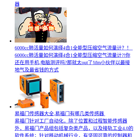
器
6000cc肺活量如何演绎4合1全能型压缩空气流量计？！
6000cc肺活量如何演绎4合1全能型压缩空气流量计?!你
还在用手机,电脑测评吗?那就太out了!ifm小伙伴以最接
地气及最省钱的方式
易福门传感器大全,易福门有哪几类传感器
易福门针对工厂自动化，除了位置和过程智能传感器
外，易福门产品组包括复杂类产品，以及接轨工业4.0的
软件系统；针对移动机械行业，有坚固可靠的控制器和