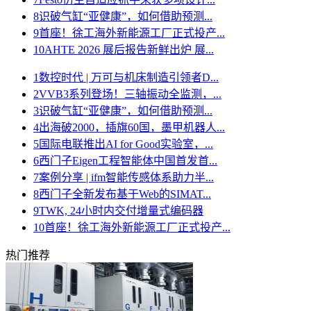
8
识破气缸“亚健康”，如何借助预测...
9
首座！徐工海外新能源工厂正式投产...
10
AHTE 2026 展后报告新鲜出炉 展...
1
数控时代 | 万可与机床制造引领者D...
2
VVB3系列登场！三轴振动全监测，...
3
识破气缸“亚健康”，如何借助预测...
4
出海破2000，插旗60国，墨甲机器人...
5
国际电联推出AI for Good实验室，...
6
西门子Eigen工程智能体中国首发首...
7
案例分享 | ifm智能传感体系助力半...
8
西门子全新发布基于Web的SIMAT...
9
TWK, 24小时内交付增量式编码器
10
首座！徐工海外新能源工厂正式投产...
热门推荐