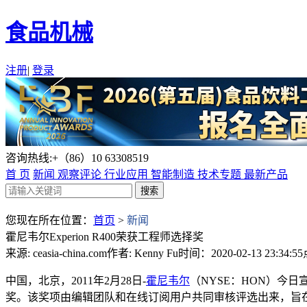
食品机械
注册
|
登录
咨询热线:+（86）10 63308519
首 页
新闻
观察评论
行业应用
智能制造
技术专题
最新产品
您现在所在位置：
首页
>
新闻
霍尼韦尔Experion R400荣获工程师选择奖
来源: ceasia-china.com
作者: Kenny Fu
时间：2020-02-13 23:34:55
中国，北京，2011年2月28日-
霍尼韦尔
（NYSE：HON）今日
奖。该奖项由编辑团队和在线订阅用户共同审核评选出来，旨