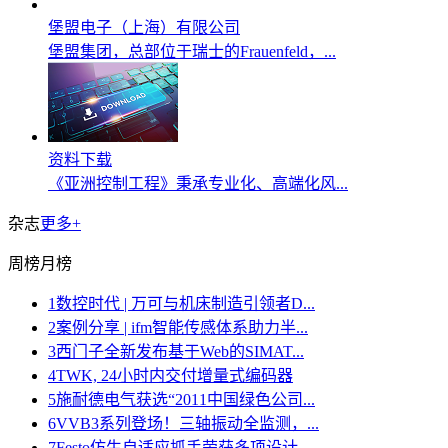
堡盟电子（上海）有限公司
堡盟集团，总部位于瑞士的Frauenfeld，...
资料下载
《亚洲控制工程》秉承专业化、高端化风...
杂志
更多+
周榜
月榜
1
数控时代 | 万可与机床制造引领者D...
2
案例分享 | ifm智能传感体系助力半...
3
西门子全新发布基于Web的SIMAT...
4
TWK, 24小时内交付增量式编码器
5
施耐德电气获选“2011中国绿色公司...
6
VVB3系列登场！三轴振动全监测，...
7
Festo仿生自适应抓手荣获多项设计...