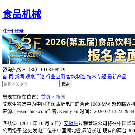
食品机械
注册
|
登录
咨询热线:+（86）10 63308519
首 页
新闻
观察评论
行业应用
智能制造
技术专题
最新产品
您现在所在位置：
首页
>
新闻
艾默生被选中为中国华润蒲圻电厂的两台 1000-MW 超超临界
来源: ceasia-china.com
作者: Kenny Fu
时间：2020-02-13 23:29:44
匹兹堡（2011 年 10 月 6 日）
艾默生
过程管理公司将在中国华润蒲
公司授予.这处发电厂位于中国湖北省,靠近长江.现有的两台 300-