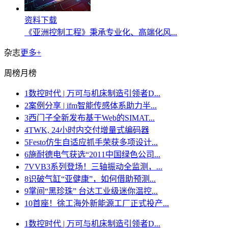
资料下载
《亚洲控制工程》秉承专业化、高端化风...
杂志
更多+
周榜
月榜
1
数控时代 | 万可与机床制造引领者D...
2
案例分享 | ifm智能传感体系助力半...
3
西门子全新发布基于Web的SIMAT...
4
TWK, 24小时内交付增量式编码器
5
Festo仿生自适应抓手荣获多项设计...
6
施耐德电气获选“2011中国绿色公司...
7
VVB3系列登场！三轴振动全监测，...
8
识破气缸“亚健康”，如何借助预测...
9
掌间“黑珍珠” 台达工业级迷你温控...
10
首座！徐工海外新能源工厂正式投产...
1
数控时代 | 万可与机床制造引领者D...