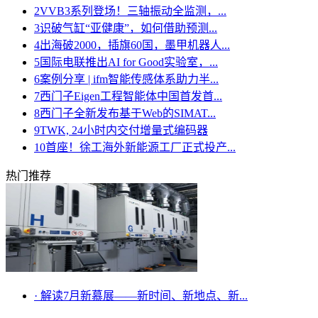
2
VVB3系列登场！三轴振动全监测，...
3
识破气缸“亚健康”，如何借助预测...
4
出海破2000，插旗60国，墨甲机器人...
5
国际电联推出AI for Good实验室，...
6
案例分享 | ifm智能传感体系助力半...
7
西门子Eigen工程智能体中国首发首...
8
西门子全新发布基于Web的SIMAT...
9
TWK, 24小时内交付增量式编码器
10
首座！徐工海外新能源工厂正式投产...
热门推荐
·
解读7月新慕展——新时间、新地点、新...