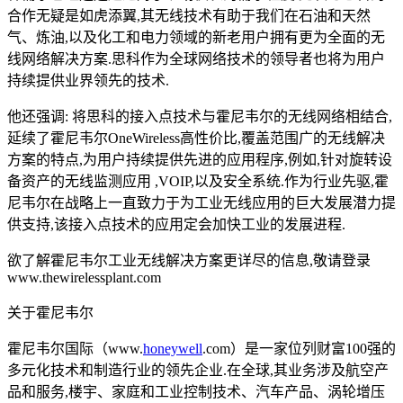
合作无疑是如虎添翼,其无线技术有助于我们在石油和天然
气、炼油,以及化工和电力领域的新老用户拥有更为全面的无
线网络解决方案.思科作为全球网络技术的领导者也将为用户
持续提供业界领先的技术.
他还强调: 将思科的接入点技术与霍尼韦尔的无线网络相结合,
延续了霍尼韦尔OneWireless高性价比,覆盖范围广的无线解决
方案的特点,为用户持续提供先进的应用程序,例如,针对旋转设
备资产的无线监测应用 ,VOIP,以及安全系统.作为行业先驱,霍
尼韦尔在战略上一直致力于为工业无线应用的巨大发展潜力提
供支持,该接入点技术的应用定会加快工业的发展进程.
欲了解霍尼韦尔工业无线解决方案更详尽的信息,敬请登录
www.thewirelessplant.com
关于霍尼韦尔
霍尼韦尔国际（www.
honeywell
.com）是一家位列财富100强的
多元化技术和制造行业的领先企业.在全球,其业务涉及航空产
品和服务,楼宇、家庭和工业控制技术、汽车产品、涡轮增压