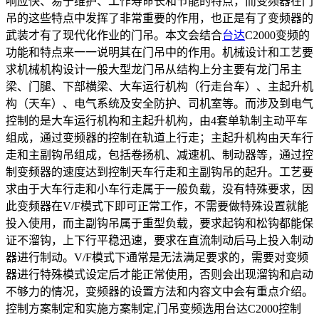
响应快、易于维护、工作寿命长和节能的特点，而变频器在门
吊的这些特点中发挥了非常重要的作用，也正是有了变频器的
武装才有了现代化作业的门吊。本文会结合
台达
C2000变频的
功能和特点来一一说明其在门吊中的作用。机械设计和工艺要
求机械机构设计一般大型龙门吊从结构上分主要有龙门吊主
梁、门腿、下部横梁、大车运行机构（行走台车）、主起升机
构（天车）、电气系统及安全防护、司机室等。而涉及到电气
控制的是大车运行机构和主起升机构，由4套单轨制主动平车
组成，通过变频器的控制在轨道上行走；主起升机构由天车行
走和主副钩吊组成，包括卷扬机、减速机、制动器等，通过控
制变频器的速度达到控制天车行走和主副钩吊的起升。工艺要
求由于大车行走和小车行走属于一般负载，没有特殊要求，因
此变频器在V/F模式下即可正常工作，不需要做特殊设置就能
投入使用，而主副钩吊属于重型负载，要求起钩和松钩都能保
证不溜钩，上下行平稳迅速，要求在直流制动后马上投入制动
器进行制动。V/F模式下通常是无法满足要求的，需要对变频
器进行特殊模式设定后才能正常使用，否则会出现溜钩和启动
不够力的情况，变频器的设置方法和内容文中会有重点介绍。
控制方案制定和实施方案制定,门吊变频选用台达C2000控制