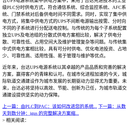
合UPS电源系统集中供电方案中，采用了台达先进技术的工业
级PLC分时供电方式，符合通信系统、综合监控系统、AFC系
统、门禁系统对后备供电时间不同需求。同时，实现了集中供
电方式，将集中供电方式的UPS不间断电源输出按需、分时向
不同的子系统进行分配送电控制。与传统的为每个子系统配置
独立UPS及电池组的分散式供电方案相比较，解决了供电分
散、可靠性低、占用空间大及维护管理复杂等问题。与传统集
中式供电方案相比较，具有可分时供电、优化电池投资、占地
少、可靠性高、适用性强、易于管理与维护等优点。
近年来，台达UPS电源系统以其卓越的产品品质和完善的解决
方案，赢得客户的青睐和认可。在城市化进程加速的今天，城
际轨道交通建设作为城市发展的长期驱动力显得尤为重要。未
来，台达必将坚持以高效、节能、创新为己任，为城市轨道交
通建设提供坚实的动力保障。
上一篇：由PLC到PAC：该如何改进您的系统...
下一篇：从数
天到数分钟：igus 的完整解决方案缩...
> 相关阅读：