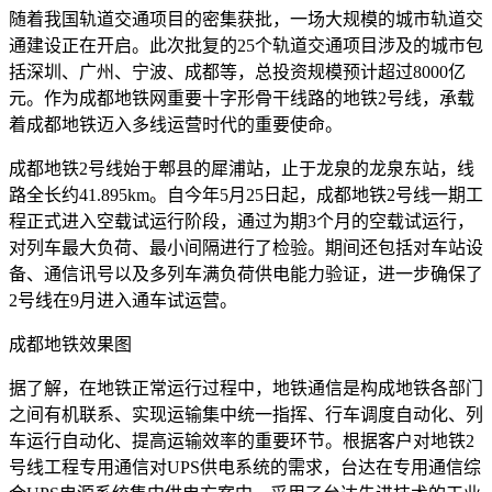
随着我国轨道交通项目的密集获批，一场大规模的城市轨道交
通建设正在开启。此次批复的25个轨道交通项目涉及的城市包
括深圳、广州、宁波、成都等，总投资规模预计超过8000亿
元。作为成都地铁网重要十字形骨干线路的地铁2号线，承载
着成都地铁迈入多线运营时代的重要使命。
成都地铁2号线始于郫县的犀浦站，止于龙泉的龙泉东站，线
路全长约41.895km。自今年5月25日起，成都地铁2号线一期工
程正式进入空载试运行阶段，通过为期3个月的空载试运行，
对列车最大负荷、最小间隔进行了检验。期间还包括对车站设
备、通信讯号以及多列车满负荷供电能力验证，进一步确保了
2号线在9月进入通车试运营。
成都地铁效果图
据了解，在地铁正常运行过程中，地铁通信是构成地铁各部门
之间有机联系、实现运输集中统一指挥、行车调度自动化、列
车运行自动化、提高运输效率的重要环节。根据客户对地铁2
号线工程专用通信对UPS供电系统的需求，台达在专用通信综