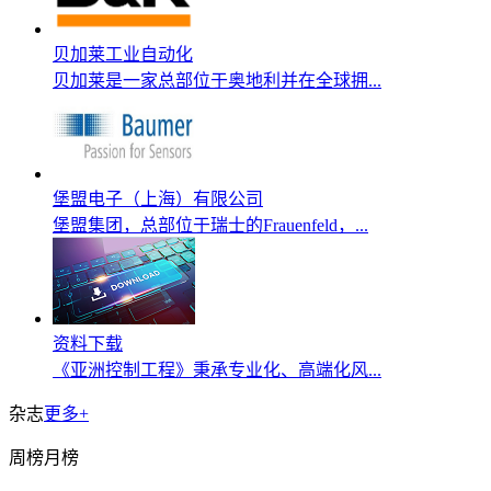
贝加莱工业自动化
贝加莱是一家总部位于奥地利并在全球拥...
堡盟电子（上海）有限公司
堡盟集团，总部位于瑞士的Frauenfeld，...
资料下载
《亚洲控制工程》秉承专业化、高端化风...
杂志
更多+
周榜
月榜