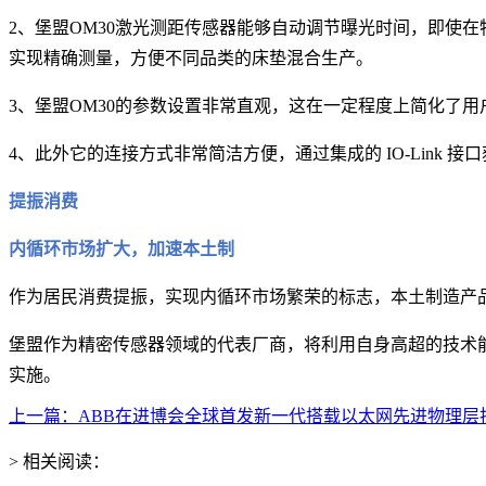
2
、堡盟
OM30
激光测距传感器能够自动调节曝光时间，即使在
实现精确测量，方便不同品类的床垫混合生产。
3
、堡盟
OM30
的参数设置非常直观，这在一定程度上简化了用
4
、此外它的连接方式非常简洁方便，通过集成的
IO-Link
接口
提振消费
内循环市场扩大，加速本土制
造升级
作为居民消费提振，实现内循环市场繁荣的标志，本土制造产
堡盟作为精密传感器领域的代表厂商，将利用自身高超的技术
实施。
上一篇：ABB在进博会全球首发新一代搭载以太网先进物理层技.
> 相关阅读：