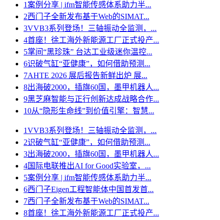
1
案例分享 | ifm智能传感体系助力半...
2
西门子全新发布基于Web的SIMAT...
3
VVB3系列登场！三轴振动全监测，...
4
首座！徐工海外新能源工厂正式投产...
5
掌间“黑珍珠” 台达工业级迷你温控...
6
识破气缸“亚健康”，如何借助预测...
7
AHTE 2026 展后报告新鲜出炉 展...
8
出海破2000，插旗60国，墨甲机器人...
9
黑芝麻智能与正行创新达成战略合作...
10
从“隐形生命线”到价值引擎：智慧...
1
VVB3系列登场！三轴振动全监测，...
2
识破气缸“亚健康”，如何借助预测...
3
出海破2000，插旗60国，墨甲机器人...
4
国际电联推出AI for Good实验室，...
5
案例分享 | ifm智能传感体系助力半...
6
西门子Eigen工程智能体中国首发首...
7
西门子全新发布基于Web的SIMAT...
8
首座！徐工海外新能源工厂正式投产...