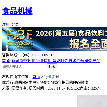
食品机械
注册
|
登录
咨询热线:+（86）10 63308519
首 页
新闻
观察评论
行业应用
智能制造
技术专题
最新产品
您现在所在位置：
首页
>
行业资讯
你曾有过睡眠焦虑吗？堡盟OM30守护您的睡眠健康
来源: 堡盟
作者: 堡盟
时间：2023-11-07 16:51:52
点击：3257