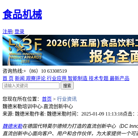
食品机械
注册
|
登录
咨询热线:+（86）10 63308519
首 页
新闻
观察评论
行业应用
智能制造
技术专题
最新产品
您现在所在位置：
首页
>
行业资讯
魏德米勒培训中心-直流创新中心
来源: 魏德米勒
作者: 魏德米勒
时间：2025-01-09 11:13:18
点击：2
魏德米勒
在德国代特莫尔德倾力打造的直流创新中心（DC Inn
直流创新中心面向客户、用户和合作伙伴，为大家提供一个可