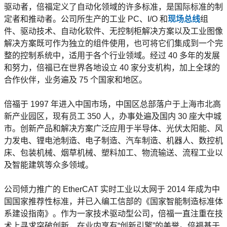
驱动者，倍福定义了自动化领域的许多标准，是国际标准的制
定者和推动者。公司所生产的工业 PC、I/O 和
现场总线
组
件、驱动技术、自动化软件、无控制柜解决方案以及工业图像
解决方案既可作为独立的组件使用，也可将它们集成到一个完
整的控制系统中，适用于各个行业领域。经过 40 多年的发展
和努力，倍福已在世界各地设立 40 家分支机构，加上全球的
合作伙伴，业务遍及 75 个国家和地区。
倍福于 1997 年进入中国市场，中国区总部落户于上海市北高
新产业园区，现有员工 350 人，办事处遍及国内 30 座大中城
市。创新产品和解决方案广泛应用于半导体、光伏太阳能、风
力发电、锂电池制造、电子制造、汽车制造、机器人、数控机
床、包装机械、烟草机械、塑料加工、物流输送、流程工业以
及智能建筑等众多领域。
公司倾力推广的 EtherCAT 实时工业以太网于 2014 年成为中
国国家推荐性标准，并已入编工信部的《国家智能制造标准体
系建设指南》。作为一家技术驱动型公司，倍福一直注重在技
术上寻求突破创新，在业内享有“创新引擎”的美誉。倍福基于