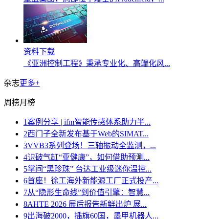
资料下载
《亚洲控制工程》秉承专业化、高端化风...
杂志
更多+
周榜
月榜
1
案例分享 | ifm智能传感体系助力半...
2
西门子全新发布基于Web的SIMAT...
3
VVB3系列登场！三轴振动全监测，...
4
识破气缸“亚健康”，如何借助预测...
5
掌间“黑珍珠” 台达工业级迷你温控...
6
首座！徐工海外新能源工厂正式投产...
7
从“隐形生命线”到价值引擎：智慧...
8
AHTE 2026 展后报告新鲜出炉 展...
9
出海破2000，插旗60国，墨甲机器人...