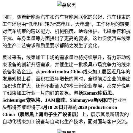
同时，随着新能源汽车和汽车智能网联化的兴起，汽车线束的
工作环境由“低电压”转为“高电压、大电流”，工作环境的转变
对汽车线束的输送能力、机械强度、绝缘保护、电磁兼容和抗
干扰、车身重量等方面提出了更高的要求，这也促使汽车线束
的生产工艺需求和质量要求都随之发生了变化。
反过来看，线束加工市场的需求量也将持续攀升，有力带动线
束设备的创新升级需求，并催生出一批极具市场竞争力的线束
设备制造企业。从
productronica China
线束加工展区近几年的
发展规模上看，面积在逐年增长的同时，全球前沿企业的展出
面积也在扩大，还有不断涌入的本土新企业参展，都充分说明
了线束加工行业一片向好的景象。包括
Komax库迈思、
Schleuniger索铌格、JAM嘉睦、Shinmaywa新明和
等行业巨
头都将齐聚即将于
3月18-20日
开幕的
2020 productronica
China（慕尼黑上海电子生产设备展）
上，展示其最新研发的
自动化线束加工设备与自动化生产技术，面对面与客户交流。