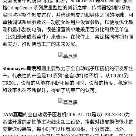
类型设备中的脱颖而出。此外，SmartDetect 是Schleuniger索铌
格CrimpCenter 系列质量监控的创新之举，传感器控制的系统
实时监控整个剥皮过程，并检测剥皮刀和导体之间的接触，可
单独调试系统参数这一功能允许用户设置参数，以便最优化监
测和最小刮伤电缆，误差设置简单地采用百分比和数值单位
（比如毫米或者英寸）来表示。在软件上，索铌格同样拥有强
劲实力，推动智慧工厂的未来发展。
Shinmaywa新明和
则主要致力于全自动端子压接机的研发和生
产。代表性的产品是TR系列“全自动打端子机”，从TR201到
TR501，设备的功能在不断拓展的同时，设备的精度、稳定性
和效率也在不断提升，得到了线束厂的认可。
JAM嘉睦
的全自动端子压着机CPR-AUTO是以CPR-ZERO为
基础开发的高性能主流线束加工设备，搭载对线皮损伤很小的
皮带送线装置，每小时可以压着3600根，十分高效。此外，