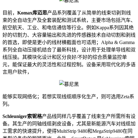
目前，
Komax库迈思
产品系列覆盖了从简单的线束切剥到线
束的全自动生产及全套装配和测试系统，主要市场包括汽车、
航空航天、工业、和电信通信等行业。例如Kappa系列因其绝
好的切割力、大容量输出和先进的传感器技术自动切割和剥线
的首选，即使是更小的线材横截面也可适用；Alpha & Gamma
系列全自动压接机结合了最新科技，设计用于处理单导线和双
线压接。其模块化设计和区分良好/不好的综合质量监控单
元，能保证最大的灵活性和过程控制。设备采用现代化的多语
言用户软件，
能够实现网络化；若想实现线缆顺序化生产，则可选用Zeta系
列。
Schleuniger索铌格
产品线同样几乎覆盖了线束生产所需所有设
备。其生产的同轴线缆剥皮设备，尤其是新能源汽车对线缆加
工需求的快速提升，使得MultiStrip 9480和MegaStrip9480在同