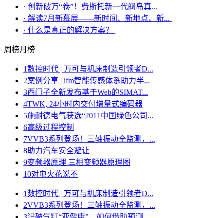
·
创新破万“卷”！费斯托新一代阀岛真...
·
解读7月新慕展——新时间、新地点、新...
·
什么是真正的解决方案？
周榜
月榜
1
数控时代 | 万可与机床制造引领者D...
2
案例分享 | ifm智能传感体系助力半...
3
西门子全新发布基于Web的SIMAT...
4
TWK, 24小时内交付增量式编码器
5
施耐德电气获选“2011中国绿色公司...
6
高级过程控制
7
VVB3系列登场！三轴振动全监测，...
8
助力汽车安全避让
9
变频器原理 三相变频器原理图
10
对电火花说不
1
数控时代 | 万可与机床制造引领者D...
2
VVB3系列登场！三轴振动全监测，...
3
识破气缸“亚健康”，如何借助预测...