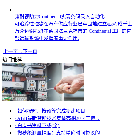
康耐视助力Continental实现条码录入自动化
可追踪性理念在汽车供应行业已牢固地建立起来.成千上
万套运输托盘在德国法兰克福市的 Continental 工厂的内
部运输系统中发挥着重要作用.
上一页
1
2
下一页
热门推荐
·
如何按时、按预算完成新建项目
·
ABB最新智能技术集体亮相2014工博...
·
白皮书资料下载(全)
·
微秒级测量精度：支持精确时间协议的...