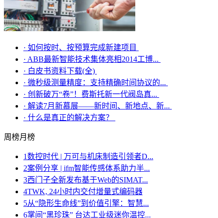
·
如何按时、按预算完成新建项目
·
ABB最新智能技术集体亮相2014工博...
·
白皮书资料下载(全)
·
微秒级测量精度：支持精确时间协议的...
·
创新破万“卷”！费斯托新一代阀岛真...
·
解读7月新慕展——新时间、新地点、新...
·
什么是真正的解决方案？
周榜
月榜
1
数控时代 | 万可与机床制造引领者D...
2
案例分享 | ifm智能传感体系助力半...
3
西门子全新发布基于Web的SIMAT...
4
TWK, 24小时内交付增量式编码器
5
从“隐形生命线”到价值引擎：智慧...
6
掌间“黑珍珠” 台达工业级迷你温控...