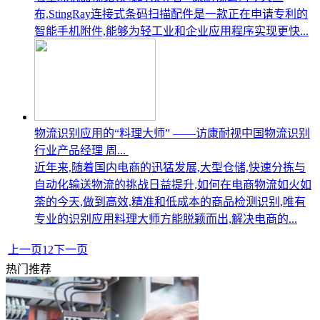
布,StingRay连接式条码扫描配件是一款正在申请专利的
智能手机附件,能够为轻工业和企业应用程序实现更快...
物流识别应用的“料理大师” ——访康耐视中国物流识别
行业产品经理 周...
近年来,随着国内电商的迅猛发展,大型仓储,快速分拣与
自动化输送物流的挑战日益提升,如何在电商物流如火如
荼的今天,做到高效,精准和低成本的商品检测识别,唯有
专业的识别应用料理大师方能脱颖而出,解决电商的...
上一页
1
2
下一页
热门推荐