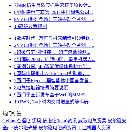
7
Festo仿生自适应抓手荣获多项设计...
8
施耐德电气获选“2011中国绿色公司...
9
VVB3系列登场！三轴振动全监测，...
10
高级过程控制
1
数控时代 | 万可与机床制造引领者D...
2
VVB3系列登场！三轴振动全监测，...
3
识破气缸“亚健康”，如何借助预测...
4
出海破2000，插旗60国，墨甲机器人...
5
案例分享 | ifm智能传感体系助力半...
6
国际电联推出AI for Good实验室，...
7
西门子Eigen工程智能体中国首发首...
8
电气接触器符号简要说明
9
西门子全新发布基于Web的SIMAT...
10
TWK, 24小时内交付增量式编码器
热门标签
Gefran 杰福伦
伊玛
依诺信(item)资讯
威琅电气贸易
皮尔磁安
全plc
皮尔磁光栅
皮尔磁电磁阀资讯
工业机器人资讯