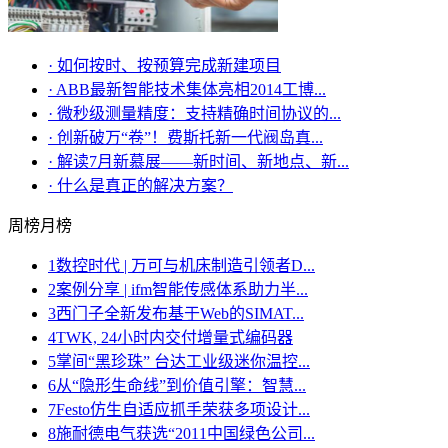
·
如何按时、按预算完成新建项目
·
ABB最新智能技术集体亮相2014工博...
·
微秒级测量精度：支持精确时间协议的...
·
创新破万“卷”！费斯托新一代阀岛真...
·
解读7月新慕展——新时间、新地点、新...
·
什么是真正的解决方案？
周榜
月榜
1
数控时代 | 万可与机床制造引领者D...
2
案例分享 | ifm智能传感体系助力半...
3
西门子全新发布基于Web的SIMAT...
4
TWK, 24小时内交付增量式编码器
5
掌间“黑珍珠” 台达工业级迷你温控...
6
从“隐形生命线”到价值引擎：智慧...
7
Festo仿生自适应抓手荣获多项设计...
8
施耐德电气获选“2011中国绿色公司...