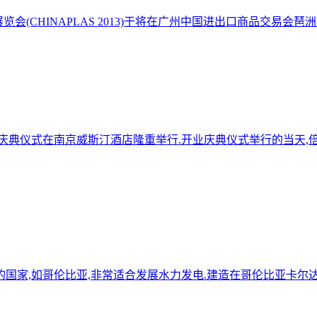
展览会(CHINAPLAS 2013)于将在广州中国进出口商品交易会琶
开业庆典仪式在南京威斯汀酒店隆重举行.开业庆典仪式举行的当天,
,如哥伦比亚,非常适合发展水力发电.建造在哥伦比亚卡尔达斯省境内