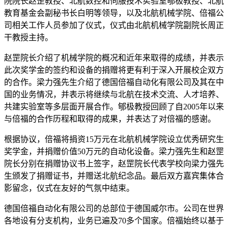
院院长赵罡教授、北航数控和伺服技术实验室郇极教授、北航
教育基金会副秘书长白明等领导，以及北航机械学院、倍福公
司相关工作人员参加了仪式，仪式由北航机械学院副院长周正
干教授主持。
赵罡院长介绍了机械学院的概况和近年来取得的成绩，并表示
此次奖学金的签约和设备的捐赠将更有利于深入开展校企双方
的合作。梁力强先生介绍了德国倍福自动化有限公司及其在中
国的业务情况，并表示将继续与北航在技术交流、人才培养、
共建实验室等多层面开展合作。郇极教授回顾了自2005年以来
与倍福的合作历程和取得的成果，并表达了对倍福的感谢。
根据协议，倍福将捐资15万元在北航机械学院设立优秀研究生
奖学金，并捐赠价值50万元的自动化设备。梁力强先生和赵罡
院长分别在捐赠协议书上签字，赵罡院长代表学校向梁力强先
生颁发了捐赠证书，并赠送北航纪念品。最后双方嘉宾集体合
影留念，仪式在友好的气氛中结束。
德国倍福自动化有限公司的总部位于德国威尔市。公司在世界
各地设有分支机构，业务已遍及70多个国家。倍福始终以基于