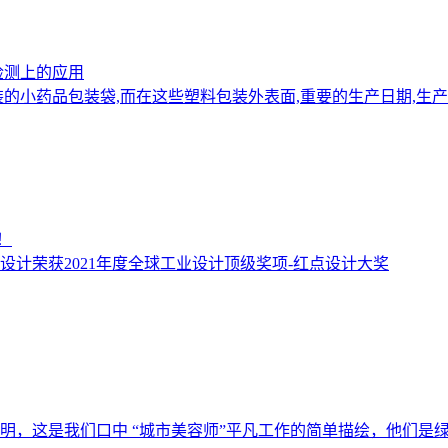
检测上的应用
小药品包装袋,而在这些塑料包装外表面,重要的生产日期,生产批
！
示灯设计荣获2021年度全球工业设计顶级奖项-红点设计大奖
明，这是我们口中 “城市美容师”平凡工作的简单描绘，他们是