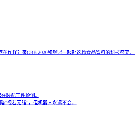
在作怪？来CBB 2020和堡盟一起赴这场食品饮料的科技盛宴
在装配工件检测...
陷“视若无睹”，但机器人永远不会。