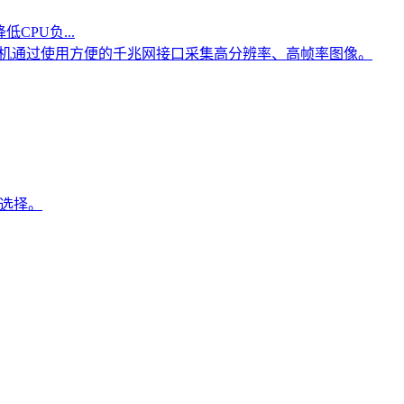
CPU负...
LXT相机通过使用方便的千兆网接口采集高分辨率、高帧率图像。
想选择。