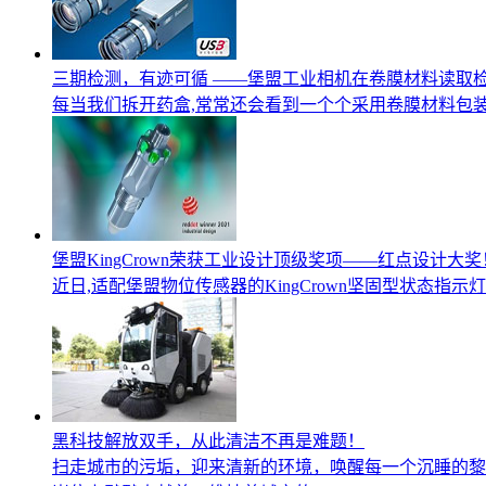
三期检测，有迹可循 ——堡盟工业相机在卷膜材料读取
每当我们拆开药盒,常常还会看到一个个采用卷膜材料包装的
堡盟KingCrown荣获工业设计顶级奖项——红点设计大奖
近日,适配堡盟物位传感器的KingCrown坚固型状态指
黑科技解放双手，从此清洁不再是难题！
扫走城市的污垢，迎来清新的环境，唤醒每一个沉睡的黎