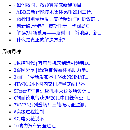
·
如何按时、按预算完成新建项目
·
ABB最新智能技术集体亮相2014工博...
·
微秒级测量精度：支持精确时间协议的...
·
创新破万“卷”！费斯托新一代阀岛真...
·
解读7月新慕展——新时间、新地点、新...
·
什么是真正的解决方案？
周榜
月榜
1
数控时代 | 万可与机床制造引领者D...
2
案例分享 | ifm智能传感体系助力半...
3
西门子全新发布基于Web的SIMAT...
4
TWK, 24小时内交付增量式编码器
5
Festo仿生自适应抓手荣获多项设计...
6
施耐德电气获选“2011中国绿色公司...
7
VVB3系列登场！三轴振动全监测，...
8
高级过程控制
9
对电火花说不
10
助力汽车安全避让