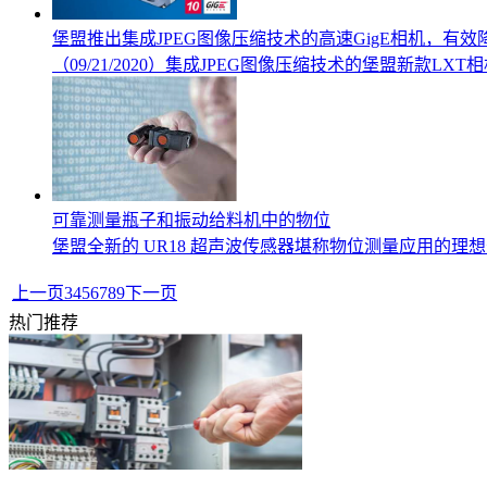
堡盟推出集成JPEG图像压缩技术的高速GigE相机，有效降低
（09/21/2020）集成JPEG图像压缩技术的堡盟新款
可靠测量瓶子和振动给料机中的物位
堡盟全新的 UR18 超声波传感器堪称物位测量应用的理
上一页
3
4
5
6
7
8
9
下一页
热门推荐