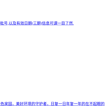
号,以及有效日期(三期)信息可谓一目了然.
绿色家园，美好环境的守护者，日复一日年复一年的在不起眼的