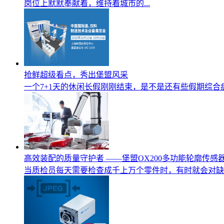
岗位上默默奉献着，维持着城市的...
抢鲜超级看点，秀出堡盟风采
一个7+1天的休闲长假刚刚结束，是不是还有些假期综合症
高效装配的质量守护者 ——堡盟OX200多功能轮廓传感器
当质检员每天需要检查成千上万个零件时，有时就会对缺