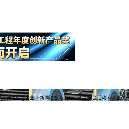
施耐德等相关企业plc新闻动态,以及与plc近期展会活动.有大量关于