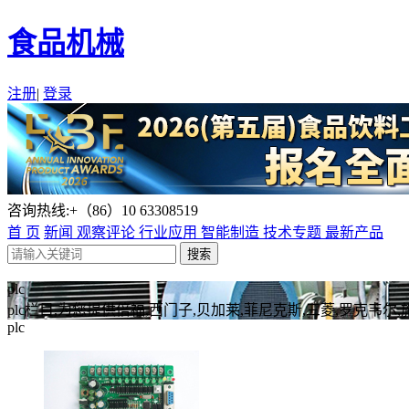
食品机械
注册
|
登录
咨询热线:+（86）10 63308519
首 页
新闻
观察评论
行业应用
智能制造
技术专题
最新产品
plc
plc栏目,为您提供倍福,西门子,贝加莱,菲尼克斯,三菱,罗克韦尔,
plc