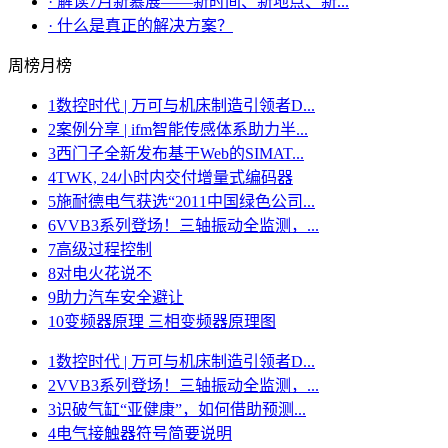
·
解读7月新慕展——新时间、新地点、新...
·
什么是真正的解决方案？
周榜
月榜
1
数控时代 | 万可与机床制造引领者D...
2
案例分享 | ifm智能传感体系助力半...
3
西门子全新发布基于Web的SIMAT...
4
TWK, 24小时内交付增量式编码器
5
施耐德电气获选“2011中国绿色公司...
6
VVB3系列登场！三轴振动全监测，...
7
高级过程控制
8
对电火花说不
9
助力汽车安全避让
10
变频器原理 三相变频器原理图
1
数控时代 | 万可与机床制造引领者D...
2
VVB3系列登场！三轴振动全监测，...
3
识破气缸“亚健康”，如何借助预测...
4
电气接触器符号简要说明