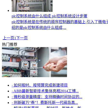
plc控制系统由什么组成 plc控制系统设计步骤
plc控制系统是在传统的顺序控制器的基础上,引入了微电
绍的是plc控制系统由什么组成,...
上一页
1
下一页
热门推荐
·
如何按时、按预算完成新建项目
·
ABB最新智能技术集体亮相2014工博...
·
微秒级测量精度：支持精确时间协议的...
·
创新破万“卷”！费斯托新一代阀岛真...