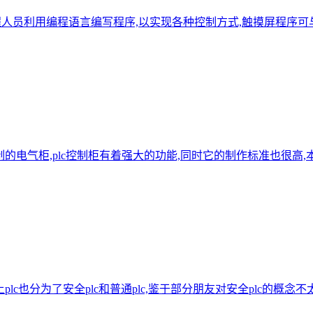
程人员利用编程语言编写程序,以实现各种控制方式,触摸屏程序可
的电气柜,plc控制柜有着强大的功能,同时它的制作标准也很高,本
lc也分为了安全plc和普通plc,鉴于部分朋友对安全plc的概念不