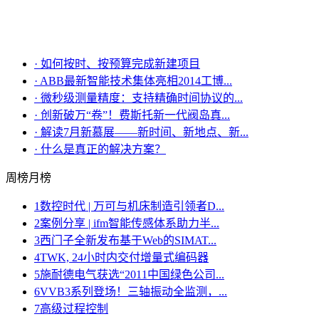
·
如何按时、按预算完成新建项目
·
ABB最新智能技术集体亮相2014工博...
·
微秒级测量精度：支持精确时间协议的...
·
创新破万“卷”！费斯托新一代阀岛真...
·
解读7月新慕展——新时间、新地点、新...
·
什么是真正的解决方案？
周榜
月榜
1
数控时代 | 万可与机床制造引领者D...
2
案例分享 | ifm智能传感体系助力半...
3
西门子全新发布基于Web的SIMAT...
4
TWK, 24小时内交付增量式编码器
5
施耐德电气获选“2011中国绿色公司...
6
VVB3系列登场！三轴振动全监测，...
7
高级过程控制