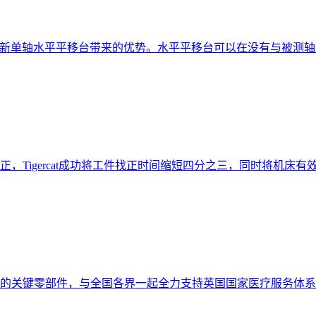
享全新单轴水平平移台带来的优势。水平平移台可以在没有与被测
Tigercat成功将工件找正时间缩短四分之三，同时将机床有效
零部件，与全国各界一起全力支持英国国家医疗服务体系 (NHS) 