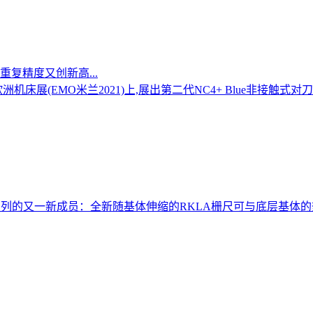
复精度又创新高...
床展(EMO米兰2021)上,展出第二代NC4+ Blue非接触式对
系列的又一新成员：全新随基体伸缩的RKLA栅尺可与底层基体