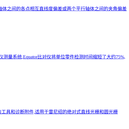
的轴体之间的各点相互直线度偏差或两个平行轴体之间的夹角偏差
比对仪测量系统,Equator比对仪将单位零件检测时间缩短了大约75%,
安装工具和诊断附件,适用于雷尼绍的绝对式直线光栅和圆光栅