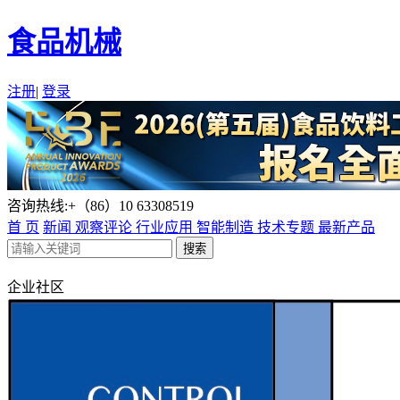
食品机械
注册
|
登录
咨询热线:+（86）10 63308519
首 页
新闻
观察评论
行业应用
智能制造
技术专题
最新产品
企业社区