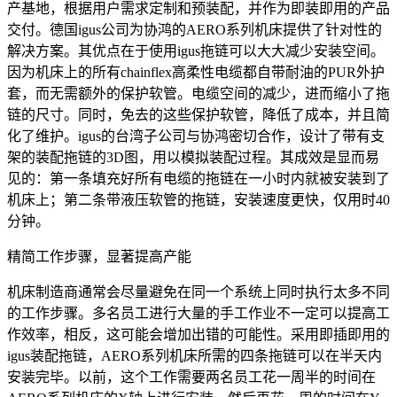
产基地，根据用户需求定制和预装配，并作为即装即用的产品
交付。德国igus公司为协鸿的AERO系列机床提供了针对性的
解决方案。其优点在于使用igus拖链可以大大减少安装空间。
因为机床上的所有chainflex高柔性电缆都自带耐油的PUR外护
套，而无需额外的保护软管。电缆空间的减少，进而缩小了拖
链的尺寸。同时，免去的这些保护软管，降低了成本，并且简
化了维护。igus的台湾子公司与协鸿密切合作，设计了带有支
架的装配拖链的3D图，用以模拟装配过程。其成效是显而易
见的：第一条填充好所有电缆的拖链在一小时内就被安装到了
机床上；第二条带液压软管的拖链，安装速度更快，仅用时40
分钟。
精简工作步骤，显著提高产能
机床制造商通常会尽量避免在同一个系统上同时执行太多不同
的工作步骤。多名员工进行大量的手工作业不一定可以提高工
作效率，相反，这可能会增加出错的可能性。采用即插即用的
igus装配拖链，AERO系列机床所需的四条拖链可以在半天内
安装完毕。以前，这个工作需要两名员工花一周半的时间在