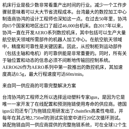
机床行业是极少数非常看重产出时间的行业。减少一个工作步
骤就意味着可以大大节省流程成本。台湾最大的数控加工中心
制造商协鸿的设计工程师也深知这一点。在过去50年里，协鸿
向65个国家和地区出口了超过46,000台机床。自2017年以来，
协鸿一直在开发AERO系列数控机床，其中包括可以生产大量
航空航天领域所需部件的机器人加工中心。在航空航天领域
中，精度和可靠性是关键因素。因此，从控制柜到运动部件
（包括主轴和电机）的可靠供能是非常重要的。同时，所有关
于轴位置和动态的信息必须不间断地传输回控制系统。
AERO626作为AERO系列中第一款推出的数控机床，其加速
度高达0.5g，最大行程速度可达60m/min。
来自同一供应商的可靠完整解决方案
台湾协鸿的工程师之所以选择运动塑料专家igus，是因为它是
唯一一家开发了在线配置和预测拖链使用寿命的供应商。德国
igus公司还专门为拖链应用研发出了chainflex高柔性电缆，并
每年在其占地2,750㎡的测试实验室中进行20亿次循环测试。
装配拖链由同一供应商提供的完整拖链系统，可在全球12个生