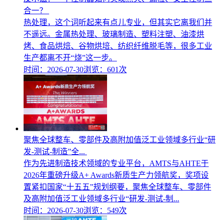
合一？
热处理，这个词听起来有点儿专业，但其实它离我们并
不遥远。金属热处理、玻璃制造、塑料注塑、油漆烘
烤、食品烘焙、谷物烘培、纺织纤维脱毛等，很多工业
生产都离不开“烧”这一步。
时间：2026-07-30
浏览：601次
聚焦全球整车、零部件及高附加值泛工业领域多行业“研
发-测试-制造”全...
作为先进制造技术领域的专业平台，AMTS与AHTE于
2026年重磅升级A+ Awards新质生产力领航奖，奖项设
置紧扣国家“十五五”规划纲要，聚焦全球整车、零部件
及高附加值泛工业领域多行业“研发-测试-制...
时间：2026-07-30
浏览：549次