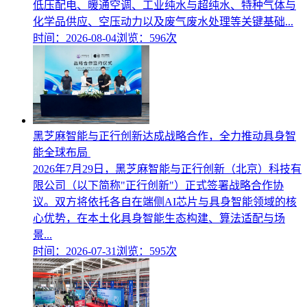
低压配电、暖通空调、工业纯水与超纯水、特种气体与
化学品供应、空压动力以及废气废水处理等关键基础...
时间：2026-08-04
浏览：596次
黑芝麻智能与正行创新达成战略合作，全力推动具身智
能全球布局
2026年7月29日，黑芝麻智能与正行创新（北京）科技有
限公司（以下简称"正行创新"）正式签署战略合作协
议。双方将依托各自在端侧AI芯片与具身智能领域的核
心优势，在本土化具身智能生态构建、算法适配与场
景...
时间：2026-07-31
浏览：595次