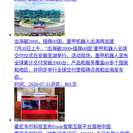
出海破2000，插旗60国，墨甲机器人出海再加速
7月30日上午，"出海破2000•插旗60国"墨甲机器人全球
交付仪式在安徽芜湖举行。活动现场，墨甲机器人宣布
全球累计交付突破2000台，产品和服务覆盖60多个国家
和地区，并同步举行全球交付里程碑点亮和出海发车
启...
时间：2026-07-31
浏览：801次
霍尼韦尔科技宣布Forge智能互联平台落地中国