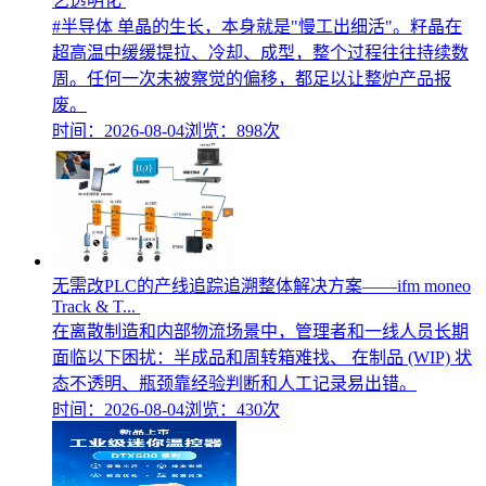
艺透明化​
#半导体 单晶的生长，本身就是"慢工出细活"。籽晶在
超高温中缓缓提拉、冷却、成型，整个过程往往持续数
周。任何一次未被察觉的偏移，都足以让整炉产品报
废。
时间：2026-08-04
浏览：898次
无需改PLC的产线追踪追溯整体解决方案——ifm moneo
Track & T...
在离散制造和内部物流场景中，管理者和一线人员长期
面临以下困扰：半成品和周转箱难找、 在制品 (WIP) 状
态不透明、瓶颈靠经验判断和人工记录易出错。
时间：2026-08-04
浏览：430次