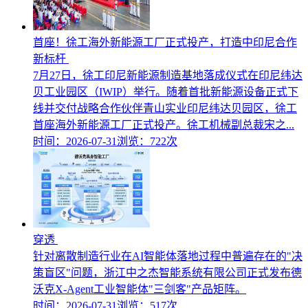
首座！徐工海外新能源工厂正式投产，打造中印尼合作
新标杆
7月27日，徐工印尼新能源制造基地落成仪式在印尼纬达
贝工业园区（IWIP）举行。随着首批新能源设备正式下
线并交付战略合作伙伴青山实业印尼纬达贝园区，徐工
首座海外新能源工厂正式投产。徐工机械副总裁宋之...
时间：2026-07-31
浏览：722次
穿透
针对离散制造行业在AI智能体落地过程中普遍存在的"决
策盲区"问题，浙江中之杰智能系统有限公司正式发布德
沃克X-Agent工业智能体"三剑客"产品矩阵。
时间：2026-07-31
浏览：517次