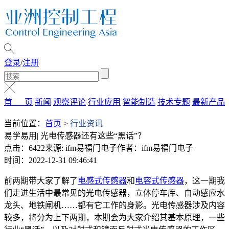
登录
/
注册
首 页
新闻
观察评论
行业应用
智能制造
技术专题
最新产品
当前位置：
首页
>
行业资讯
易学易用| 光电传感器还有这些“黑话”？
点击：6422
来源: ifm易福门电子
作者：ifm易福门电子
时间：2022-12-31 09:46:41
前两期带大家了解了
电感式传感器
和
电容式传感器
，这一期我
们走进生活中最常见的光电传感器，立体停车库、自动感应水
龙头、地铁闸机……都有它工作的身影。光电传感器涉及内容
较多，将分为上下两期，本期会为大家介绍其基本原理，一些