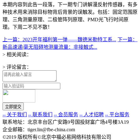
本期内容到此告一段落，下一期专门讲解漫反射传感器，有多
种技术用来消除目标物背后背景的误触发。包括：固定范围原
理、三角测量原理、二极管阵列原理、PMD光飞行时间原
理。下周二不见不散！
上一篇：2023开年福利第一弹——魏德米勒特工系...
下一篇：
新品速递|毫无阻碍地测量流量：非接触式...
> 相关阅读：
> 评论留言：
-- 关于我们
-- 联系我们
-- 会员服务
-- 人才招聘
-- 平台服务
联系地址：北京丰台区广安路9号国投财富广场4号楼3A19
企业邮箱：tiger.lin@fbe-china.com
©2019 版权所有©北京中福必易网络科技有限公司