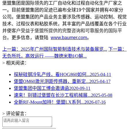
堡盟集团是国际领先的工厂自动化和过程自动化生产厂家之
一。目前堡盟集团的足迹已遍布全球19个国家并拥有40家分
公司。堡盟集团的产品业务主要涉及传感器、运动控制、视觉
技术、过程仪表和粘胶系统，其丰富的产品线覆盖在各个行业
并使
客户受益于堡盟所提供的完整咨询和可靠服务的国际平
台。
更多信息，请登陆
www.baumer.com
。
上一篇：2025年广州国际智能制造技术与装备展览...
下一篇：
无负所托，高效运行 ——魏德米勒I/O解...
> 相关阅读：
探秘硅钢冷轧产线，看HOG860如何...
2025-04-11
堡盟OM60激光测距传感器，重新定...
2025-04-17
堡盟集团中国工博会邀请函
2020-09-11
速来！别错过堡盟在长沙工程机械展...
2025-05-08
全新RF-Mount加持！堡盟LX系列...
2026-07-16
> 评论留言：