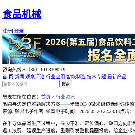
食品机械
注册
|
登录
咨询热线:+（86）10 63308519
首 页
新闻
观察评论
行业应用
智能制造
技术专题
最新产品
您现在所在位置：
首页
>
行业资讯
晶圆寻边定位难题解决方案——堡盟OE40微米级边缘纠偏传感
来源: 堡盟电子
作者: 堡盟电子
时间：2026-05-20 22:23:14
点击：1
在半导体晶圆生产过程中，寻边不准、定位偏心、缺口方向混
返工浪费、延误生产进度，重则引发整批晶圆报废，给企业带