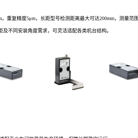
，重复精度5μm，长距型号检测距离最大可达200mm，测量范围2
、长距及不同安装角度需求，可灵活适配各类机台结构。