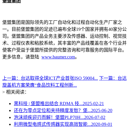
堡盟集团
堡盟集团是国际领先的工厂自动化和过程自动化生产厂家之
一。目前堡盟集团的足迹已遍布全球19个国家并拥有40家分公
司。堡盟集团的产品业务主要涉及传感器、运动控制、视觉技
术、过程仪表和粘胶系统，其丰富的产品线覆盖在各个行业并
使客户受益于堡盟所提供的完整咨询和可靠服务的国际平台。
更多信息，请登陆
www.baumer.com
。
上一篇：台达取得全球ICT产业首张ISO 59004...
下一篇：台达
旋盖机方案荣膺“食品饮料工程创新...
> 相关阅读：
黑科技 | 堡盟推出结合 RDMA 技...
2025-02-21
还在为零点定位和夹持精度发愁？堡...
2025-06-20
泡沫顽疾迎刃而解！堡盟PLP70H...
2026-07-02
利用微型电感式传感器实现高效智能...
2020-09-01