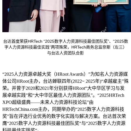
台达首度荣获
HRTech
“
2025
数字人力资源科技最佳团队奖”、“
2025
数
字人力资源科技最佳实践”两项殊荣，
HRTech
商务总监奈斯（左三）
与台达人资团队合影
“2025人力资源卓越大奖（HRoot Awards）”为知名人力资源媒
体公司HRoot主办，台达蝉联四年(2022~ 2025年)“卓越雇主”殊
荣。并曾于2020和2021年分别获得HRoot“大中华区学习与发
展卓越实践”和“大中华区最佳人力资源团队”。“2025HRTech
XPO超级盛典——未来人力资源科技论坛”由
HRTechChina.com主办，同期举办的“2025数字人力资源科技
奖”旨在评选行业优秀的数字化实践与解决方案。台达首次荣
膺“2025数字人力资源科技最佳团队奖“与“2025数字人力资源
科技最佳实践奖“。