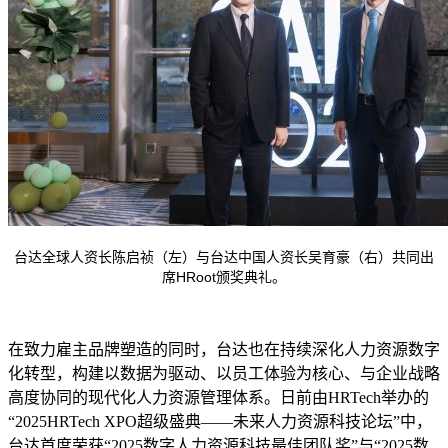
台达全球人资长陈启祯（左）与台达中国人资长吴育豪（右）共同出
席HRoot颁奖典礼。
在致力雇主品牌塑造的同时，台达也在持续深化人力资源数字
化转型，构建以数据为驱动、以员工体验为核心、与企业战略
高度协同的现代化人力资源管理体系。日前由HRTech举办的
“2025HRTech XPO超级盛典——未来人力资源科技论坛”中，
台达首度荣获“2025数字人力资源科技最佳团队奖”与“2025数