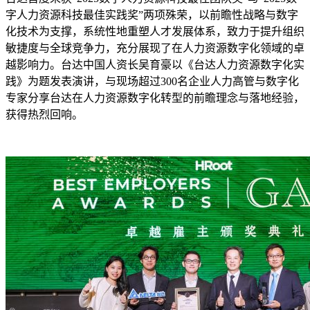
字人力资源科技最佳实践奖”两项殊荣，以前瞻性战略与数字
化技术为支撑，系统性地重塑人才发展体系，致力于提升组织
敏捷度与全球竞争力，充分展现了在人力资源数字化领域的卓
越影响力。台达中国人资长吴育豪以《台达人力资源数字化实
践》为题发表演讲，与现场超过300名企业人力高管与数字化
专家分享台达在人力资源数字化转型的前瞻理念与落地经验，
获得热烈回响。