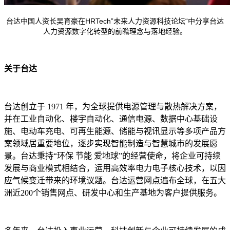
台达中国人资长吴育豪在HRTech”未来人力资源科技论坛“中分享台达
人力资源数字化转型的前瞻理念与落地经验。
关于台达
台达创立于 1971 年，为全球提供电源管理与散热解决方案，
并在工业自动化、楼宇自动化、通信电源、数据中心基础设
施、电动车充电、可再生能源、储能与视讯显示等多项产品方
案领域居重要地位，逐步实现智能制造与智慧城市的发展愿
景。台达秉持“环保 节能 爱地球”的经营使命，将企业可持续
发展与商业模式相结合，运用高效率电力电子核心技术，以因
应气候变迁带来的环境议题。台达运营网点遍布全球，在五大
洲近200个销售网点、研发中心和生产基地为客户提供服务。