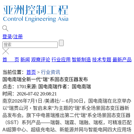
登录
/
注册
首 页
新闻
观察评论
行业应用
智能制造
技术专题
最新产品
当前位置：
首页
>
行业资讯
国电南瑞全新一代"瑞"系固态变压器发布
点击：1701
来源: 国电南瑞
作者：国电南瑞
时间：2026-07-02 20:08:21
南京
2026年7月1日
/美通社/ -- 6月30日，国电南瑞在北京举办
以"瑞贯山河・智启未来"为主题的"瑞"系全场景固态变压器新
品发布会。旗下中电
普瑞推出
第二代"瑞"系全场景固态变压器
（SST）系列产品——瑞磐、瑞霆、瑞融、瑞枢，可精准匹配
AI超算中心、超级充电站、新能源并网与智能电网四大应用场