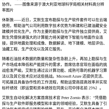
协作。 ——图像来源于澳大利亚地球科学局相关材料高分辨
率图片
休斯敦——近日，艾默生宣布勘探与生产软件套件可以在云端
使用，帮助油气公司利用数字技术优势为新建和已建油藏安全
建模并优化生产。作为主要的勘探与生产软件独立提供商，艾
默生凭借快速强大的计算能力将关键地下智能与地面作业连
接，提供地震处理和成像、数据解读、地下建模、地层评估、
油藏工程、生产优化以及其它服务。
随着石油技术数据的数量和复杂性急剧上升，再加上勘探与生
产市场成本降低和产能提升的需求，首席信息官现在面临的挑
战愈发严峻。艾默生通过云计算功能、成熟可靠的机器学习算
法以及其它技术应对这些挑战。Microsoft Azure 还提供灵活、
可拓展且具备协作性的工作流程，帮助运营商提高效率并实现
标杆绩效（即运营和资本绩效在同类公司中排名前 25%）。
艾默生自动化解决方案首席技术官 Peter Zornio 表示：“凭借勘
探与生产软件即服务模型和丰富的领域经验，艾默生具备了引