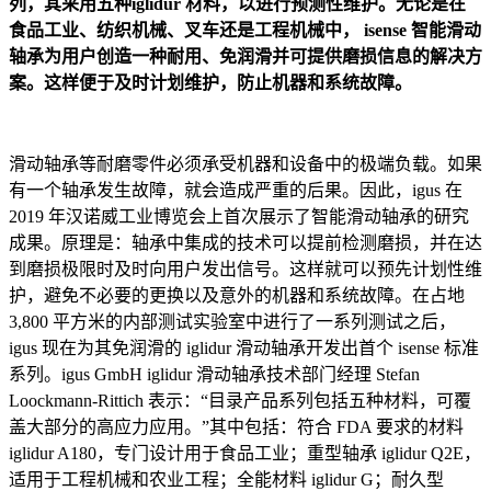
列，其采用五种iglidur 材料，以进行预测性维护。无论是在
食品工业、纺织机械、叉车还是工程机械中， isense 智能滑动
轴承为用户创造一种耐用、免润滑并可提供磨损信息的解决方
案。这样便于及时计划维护，防止机器和系统故障。
滑动轴承等耐磨零件必须承受机器和设备中的极端负载。如果
有一个轴承发生故障，就会造成严重的后果。因此，igus 在
2019 年汉诺威工业博览会上首次展示了智能滑动轴承的研究
成果。原理是：轴承中集成的技术可以提前检测磨损，并在达
到磨损极限时及时向用户发出信号。这样就可以预先计划性维
护，避免不必要的更换以及意外的机器和系统故障。在占地
3,800 平方米的内部测试实验室中进行了一系列测试之后，
igus 现在为其免润滑的 iglidur 滑动轴承开发出首个 isense 标准
系列。igus GmbH iglidur 滑动轴承技术部门经理 Stefan
Loockmann-Rittich 表示：“目录产品系列包括五种材料，可覆
盖大部分的高应力应用。”其中包括：符合 FDA 要求的材料
iglidur A180，专门设计用于食品工业；重型轴承 iglidur Q2E，
适用于工程机械和农业工程；全能材料 iglidur G；耐久型