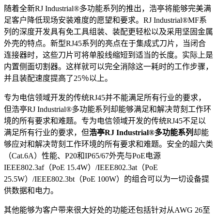
随着全新RJ Industrial®多功能系列的推出，浩亭将能够完美满
足客户降低现场安装难度的愿望和要求。RJ Industrial®MF系
列的深度开发具有免工具组装、装配更轻松以及采用坚固金属
外壳的特点。新型RJ45系列的亮点在于集成式刀片，当闭合
连接器时，这些刀片可将单股线缩短到适当的长度。实际上是
内置侧面切割器。这样就可以完全消除这一耗时的工作步骤，
并且装配速度提高了25％以上。
专为电信领域开发的传统RJ45并不能满足所有行业的要求，
但浩亭RJ Industrial®多功能系列却能够满足和解决苛刻工作环
境的所有要求和难题。专为电信领域开发的传统RJ45不足以
满足所有行业的要求，但
浩亭RJ Industrial®
多功能系列
却能
够应对和解决苛刻工作环境的所有要求和难题。安全的超六类
（Cat.6A）性能、P20和IP65/67外壳与PoE电源
IEEE802.3af（PoE 15.4W）/IEEE802.3at（PoE
25.5W）/IEEE802.3bt（PoE 100W）的组合可以为一切设备提
供数据和电力。
其他能够为客户带来很大好处的功能还包括针对从AWG 26至