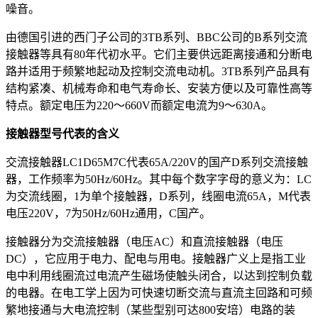
噪音。
由德国引进的西门子公司的3TB系列、BBC公司的B系列交流
接触器等具有80年代初水平。它们主要供远距离接通和分断电
路并适用于频繁地起动及控制交流电动机。3TB系列产品具有
结构紧凑、机械寿命和电气寿命长、安装方便以及可靠性高等
特点。额定电压为220～660V而额定电流为9～630A。
接触器型号代表的含义
交流接触器LC1D65M7C代表65A/220V的国产D系列交流接触
器，工作频率为50Hz/60Hz。其中每个数字字母的意义为：LC
为交流线圈，1为单个接触器，D系列，线圈电流65A，M代表
电压220V，7为50Hz/60Hz通用，C国产。
接触器分为交流接触器（电压AC）和直流接触器（电压
DC），它应用于电力、配电与用电。接触器广义上是指工业
电中利用线圈流过电流产生磁场使触头闭合，以达到控制负载
的电器。在电工学上因为可快速切断交流与直流主回路和可频
繁地接通与大电流控制（某些型别可达800安培）电路的装