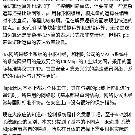
除逻辑运算外也增加了一些控制回路算法，但要完成一些复杂
运算还是比较困难，plc用梯形图编程，模拟量的运算在编程
时不太直观，编程比较麻烦。但在解算逻辑方面表现出快速的
优点。而dcs使用功能块封装模拟运算和逻辑运算，无论是逻
辑运算还是复杂模拟运算的表达形式都非常清晰，但相对plc
来说逻辑运算的表达效率较低。
dcs网络是整个系统的中枢神经，和利时公司的MACS系统中
的系统网采用的是双冗余的100Mbps的工业以太网，采用的国
际标准协议TCP/IP。它是安全可靠双冗余的高速通讯网络，系
统的拓展性与开放性更好。
而plc因为基本上都为个体工作，其在与别的plc或上位机进行
通讯时，所采用的网络形式基本都是单网结构，网络协议也经
常与国际标准不符。在安全上plc没有很好的保护措施。
现在大家应该知道dcs控制系统是什么意思了吧，至于dcs控制
系统跟plc的区别，本文只提到了基本的不同点，dcs控制系统
和plc有着各自的特点，所以在具体的选择上需要根据实际的