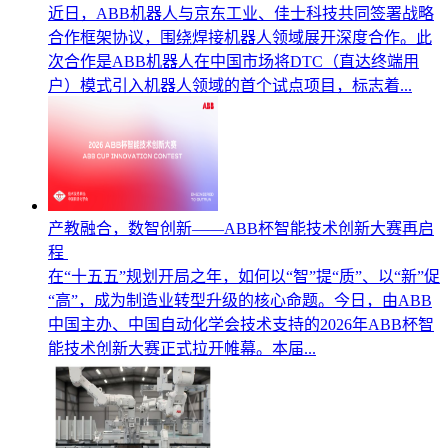
近日，ABB机器人与京东工业、佳士科技共同签署战略
合作框架协议，围绕焊接机器人领域展开深度合作。此
次合作是ABB机器人在中国市场将DTC（直达终端用
户）模式引入机器人领域的首个试点项目，标志着...
产教融合，数智创新——ABB杯智能技术创新大赛再启
程
在“十五五”规划开局之年，如何以“智”提“质”、以“新”促
“高”，成为制造业转型升级的核心命题。今日，由ABB
中国主办、中国自动化学会技术支持的2026年ABB杯智
能技术创新大赛正式拉开帷幕。本届...