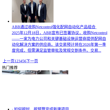
ABB通过收购Netcontrol强化配网自动化产品组合
2025年12月18日，ABB宣布已签署协议，收购Netcontrol
——一家为电力公司和关键基础设施运营商提供配网自
动化解决方案的供应商。该交易预计将在2026年第一季
度完成，但需满足监管审批及常规交割条件。交易...
上一页
1
2
3
4
5
6
下一页
热门推荐
·
如何按时、按预算完成新建项目