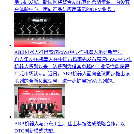
地协同发展。新园区将整合ABB其他仓储资源，内设客
户体验中心、面向产品与应用演示的OEM业务...
ABB机器人推出高速PoWa™协作机器人系列新型号
自去年ABB机器人在中国市场率先发布高速PoWa™协作
机器人系列以来，该系列凭借其卓越的工业级性能获得
广泛市场认可。近日，ABB机器人面向全球同步推出该
系列的全新负载型号，进一步扩展PoWa系列的...
ABB机器人与京东工业、佳士科技达成战略合作，以
DTC创新模式共塑...