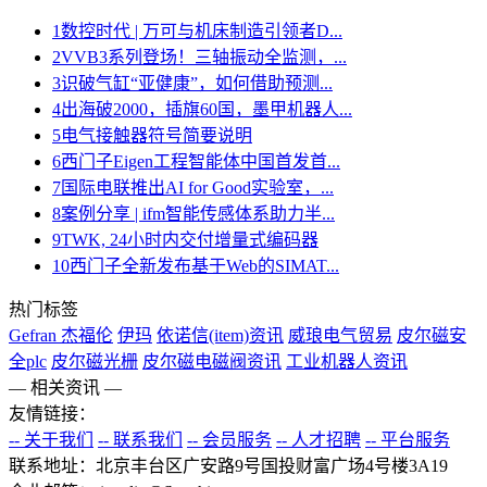
1
数控时代 | 万可与机床制造引领者D...
2
VVB3系列登场！三轴振动全监测，...
3
识破气缸“亚健康”，如何借助预测...
4
出海破2000，插旗60国，墨甲机器人...
5
电气接触器符号简要说明
6
西门子Eigen工程智能体中国首发首...
7
国际电联推出AI for Good实验室，...
8
案例分享 | ifm智能传感体系助力半...
9
TWK, 24小时内交付增量式编码器
10
西门子全新发布基于Web的SIMAT...
热门标签
Gefran 杰福伦
伊玛
依诺信(item)资讯
威琅电气贸易
皮尔磁安
全plc
皮尔磁光栅
皮尔磁电磁阀资讯
工业机器人资讯
— 相关资讯 —
友情链接：
-- 关于我们
-- 联系我们
-- 会员服务
-- 人才招聘
-- 平台服务
联系地址：北京丰台区广安路9号国投财富广场4号楼3A19