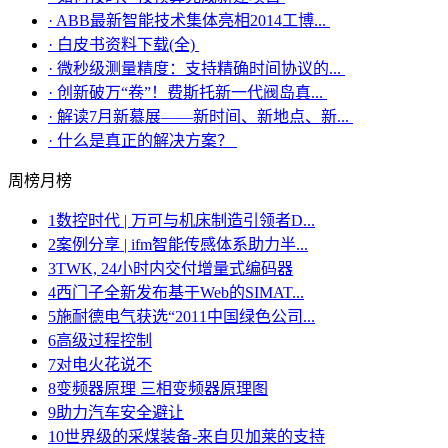
·
ABB最新智能技术集体亮相2014工博...
·
白皮书资料下载(全)
·
微秒级测量精度：支持精确时间协议的...
·
创新破万“卷”！费斯托新一代阀岛真...
·
解读7月新慕展——新时间、新地点、新...
·
什么是真正的解决方案？
周榜
月榜
1
数控时代 | 万可与机床制造引领者D...
2
案例分享 | ifm智能传感体系助力半...
3
TWK, 24小时内交付增量式编码器
4
西门子全新发布基于Web的SIMAT...
5
施耐德电气获选“2011中国绿色公司...
6
高级过程控制
7
对电火花说不
8
变频器原理 三相变频器原理图
9
助力汽车安全避让
10
世界级的采煤装备-来自贝加莱的支持