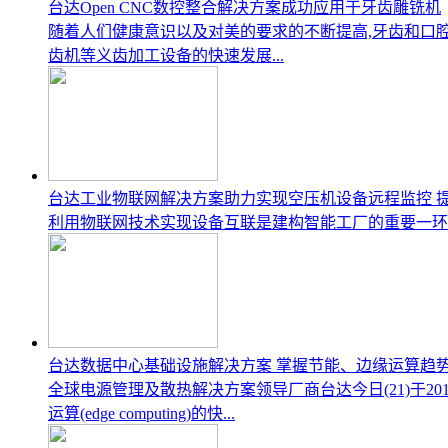
台达Open CNC数控整合解决方案成功应用于牙齿雕铣机
随着人们健康意识以及对美的要求的不断提高,牙齿和口腔
齿机等义齿加工设备的快速发展...
台达工业物联网解决方案助力实现空压机设备远程监控 
利用物联网技术实现设备互联是建构智能工厂的重要一环.
台达数据中心基础设施解决方案 掌握节能、边缘运算趋势 CeBIT
全球电源管理及散热解决方案领导厂商台达今日(21)于2017
运算(edge computing)的快...