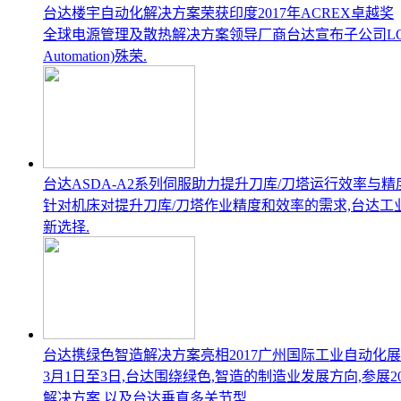
台达楼宇自动化解决方案荣获印度2017年ACREX卓越奖
全球电源管理及散热解决方案领导厂商台达宣布子公司LOYTEC楼宇自动化
Automation)殊荣.
台达ASDA-A2系列伺服助力提升刀库/刀塔运行效率与精
针对机床对提升刀库/刀塔作业精度和效率的需求,台达工
新选择.
台达携绿色智造解决方案亮相2017广州国际工业自动化展
3月1日至3日,台达围绕绿色,智造的制造业发展方向,参展
解决方案,以及台达垂直多关节型...