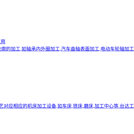
应用
廓的加工,如轴承内外圈加工,汽车曲轴表面加工,电动车轮轴加工
对应相应的机床加工设备,如车床,铣床,磨床,加工中心等.台达工业