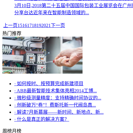
3月10日,2018第二十五届中国国际包装工业展览会在
分享台达近年来在智能制造领域的...
上一页
15
16
17
18
19
20
21
下一页
热门推荐
·
如何按时、按预算完成新建项目
·
ABB最新智能技术集体亮相2014工博...
·
微秒级测量精度：支持精确时间协议的...
·
创新破万“卷”！费斯托新一代阀岛真...
·
解读7月新慕展——新时间、新地点、新...
·
什么是真正的解决方案？
周榜
月榜