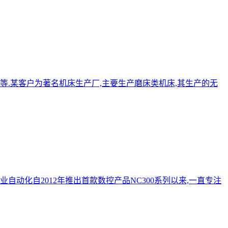
等.某客户为著名机床生产厂,主要生产磨床类机床,其生产的无
自动化自2012年推出首款数控产品NC300系列以来,一直专注