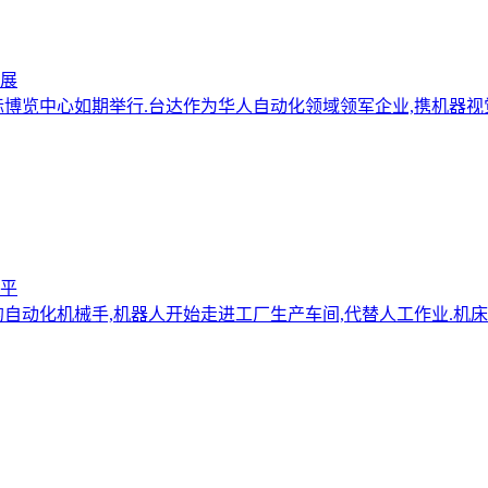
觉展
新国际博览中心如期举行.台达作为华人自动化领域领军企业,携机器
平
自动化机械手,机器人开始走进工厂生产车间,代替人工作业.机