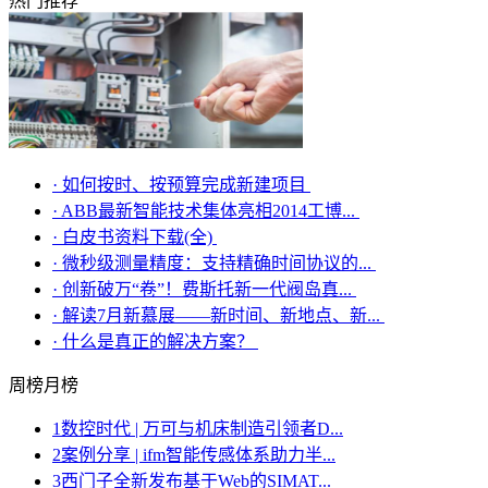
热门推荐
·
如何按时、按预算完成新建项目
·
ABB最新智能技术集体亮相2014工博...
·
白皮书资料下载(全)
·
微秒级测量精度：支持精确时间协议的...
·
创新破万“卷”！费斯托新一代阀岛真...
·
解读7月新慕展——新时间、新地点、新...
·
什么是真正的解决方案？
周榜
月榜
1
数控时代 | 万可与机床制造引领者D...
2
案例分享 | ifm智能传感体系助力半...
3
西门子全新发布基于Web的SIMAT...