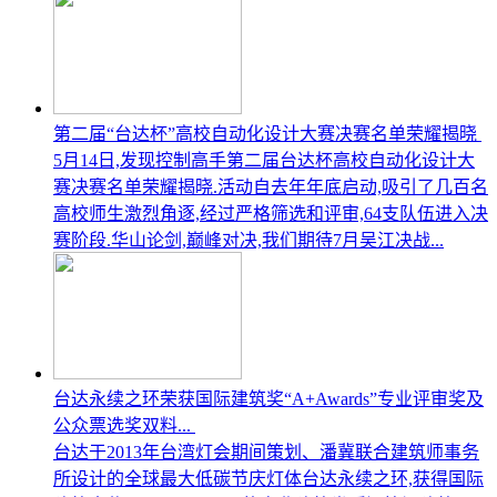
第二届“台达杯”高校自动化设计大赛决赛名单荣耀揭晓
5月14日,发现控制高手第二届台达杯高校自动化设计大
赛决赛名单荣耀揭晓.活动自去年年底启动,吸引了几百名
高校师生激烈角逐,经过严格筛选和评审,64支队伍进入决
赛阶段.华山论剑,巅峰对决,我们期待7月吴江决战...
台达永续之环荣获国际建筑奖“A+Awards”专业评审奖及
公众票选奖双料...
台达于2013年台湾灯会期间策划、潘冀联合建筑师事务
所设计的全球最大低碳节庆灯体台达永续之环,获得国际