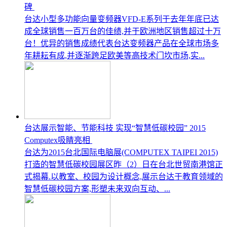
碑
台达小型多功能向量变频器VFD-E系列于去年年底已达
成全球销售一百万台的佳绩,并于欧洲地区销售超过十万
台！优异的销售成绩代表台达变频器产品在全球市场多
年耕耘有成,并逐渐跨足欧美等高技术门坎市场,实...
台达展示智能、节能科技 实现“智慧低碳校园” 2015
Computex吸睛亮相
台达为2015台北国际电脑展(COMPUTEX TAIPEI 2015)
打造的智慧低碳校园展区昨（2）日在台北世贸南港馆正
式揭幕.以教室、校园为设计概念,展示台达于教育领域的
智慧低碳校园方案,形塑未来双向互动、...