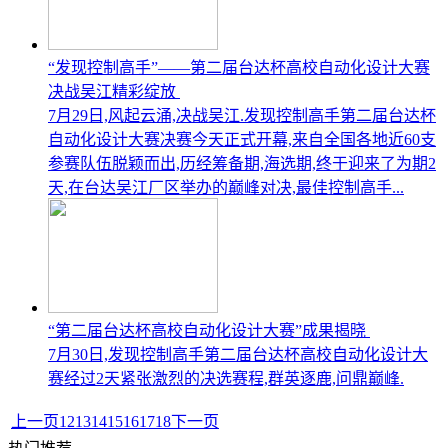
“发现控制高手”——第二届台达杯高校自动化设计大赛
决战吴江精彩绽放
7月29日,风起云涌,决战吴江.发现控制高手第二届台达杯
自动化设计大赛决赛今天正式开幕,来自全国各地近60支
参赛队伍脱颖而出,历经筹备期,海选期,终于迎来了为期2
天,在台达吴江厂区举办的巅峰对决,最佳控制高手...
“第二届台达杯高校自动化设计大赛”成果揭晓
7月30日,发现控制高手第二届台达杯高校自动化设计大
赛经过2天紧张激烈的决选赛程,群英逐鹿,问鼎巅峰.
上一页
12
13
14
15
16
17
18
下一页