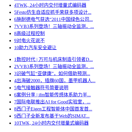
4
TWK, 24小时内交付增量式编码器
5
Festo仿生自适应抓手荣获多项设计...
6
施耐德电气获选“2011中国绿色公司...
7
VVB3系列登场！三轴振动全监测，...
8
高级过程控制
9
对电火花说不
10
助力汽车安全避让
1
数控时代 | 万可与机床制造引领者D...
2
VVB3系列登场！三轴振动全监测，...
3
识破气缸“亚健康”，如何借助预测...
4
出海破2000，插旗60国，墨甲机器人...
5
电气接触器符号简要说明
6
案例分享 | ifm智能传感体系助力半...
7
国际电联推出AI for Good实验室，...
8
西门子Eigen工程智能体中国首发首...
9
西门子全新发布基于Web的SIMAT...
10
TWK, 24小时内交付增量式编码器