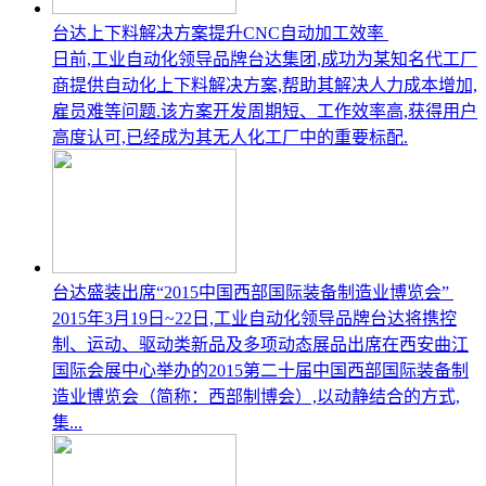
台达上下料解决方案提升CNC自动加工效率
日前,工业自动化领导品牌台达集团,成功为某知名代工厂
商提供自动化上下料解决方案,帮助其解决人力成本增加,
雇员难等问题.该方案开发周期短、工作效率高,获得用户
高度认可,已经成为其无人化工厂中的重要标配.
台达盛装出席“2015中国西部国际装备制造业博览会”
2015年3月19日~22日,工业自动化领导品牌台达将携控
制、运动、驱动类新品及多项动态展品出席在西安曲江
国际会展中心举办的2015第二十届中国西部国际装备制
造业博览会（简称：西部制博会）,以动静结合的方式,
集...