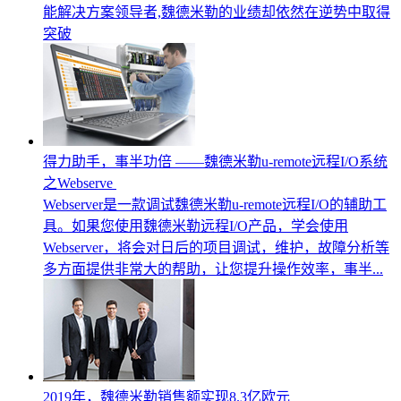
能解决方案领导者,魏德米勒的业绩却依然在逆势中取得
突破
得力助手，事半功倍 ——魏德米勒u-remote远程I/O系统
之Webserve
Webserver是一款调试魏德米勒u-remote远程I/O的辅助工
具。如果您使用魏德米勒远程I/O产品，学会使用
Webserver，将会对日后的项目调试，维护，故障分析等
多方面提供非常大的帮助，让您提升操作效率，事半...
2019年，魏德米勒销售额实现8.3亿欧元