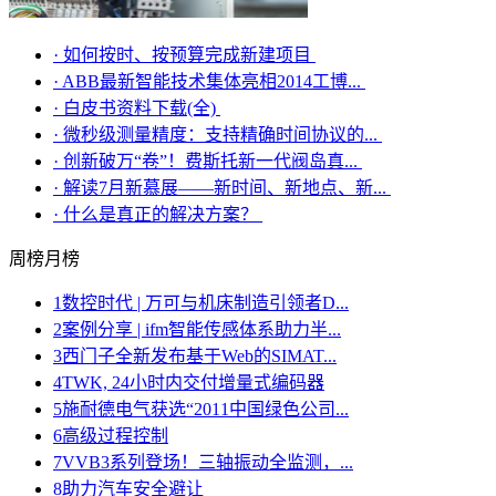
·
如何按时、按预算完成新建项目
·
ABB最新智能技术集体亮相2014工博...
·
白皮书资料下载(全)
·
微秒级测量精度：支持精确时间协议的...
·
创新破万“卷”！费斯托新一代阀岛真...
·
解读7月新慕展——新时间、新地点、新...
·
什么是真正的解决方案？
周榜
月榜
1
数控时代 | 万可与机床制造引领者D...
2
案例分享 | ifm智能传感体系助力半...
3
西门子全新发布基于Web的SIMAT...
4
TWK, 24小时内交付增量式编码器
5
施耐德电气获选“2011中国绿色公司...
6
高级过程控制
7
VVB3系列登场！三轴振动全监测，...
8
助力汽车安全避让