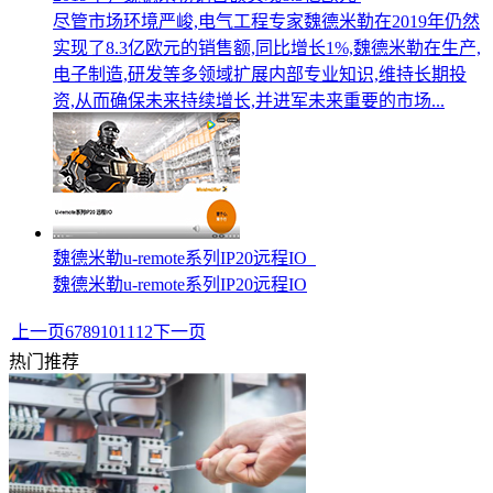
尽管市场环境严峻,电气工程专家魏德米勒在2019年仍然
实现了8.3亿欧元的销售额,同比增长1%,魏德米勒在生产,
电子制造,研发等多领域扩展内部专业知识,维持长期投
资,从而确保未来持续增长,并进军未来重要的市场...
魏德米勒u-remote系列IP20远程IO
魏德米勒u-remote系列IP20远程IO
上一页
6
7
8
9
10
11
12
下一页
热门推荐