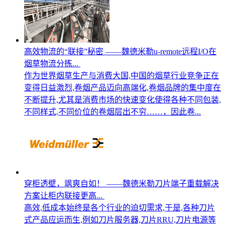
高效物流的“联接”秘密 ——魏德米勒u-remote远程I/O在
烟草物流分拣...
作为世界烟草生产与消费大国,中国的烟草行业竞争正在
变得日益激烈,卷烟产品迈向高端化,卷烟品牌的集中度在
不断提升,尤其是消费市场的快速变化使得各种不同包装,
不同样式,不同价位的卷烟层出不穷……，因此卷...
穿柜透壁，飒爽自如！ ——魏德米勒刀片端子重载解决
方案让柜内联接更高...
高效,低成本始终是各个行业的迫切需求,于是,各种刀片
式产品应运而生,例如刀片服务器,刀片RRU,刀片电源等