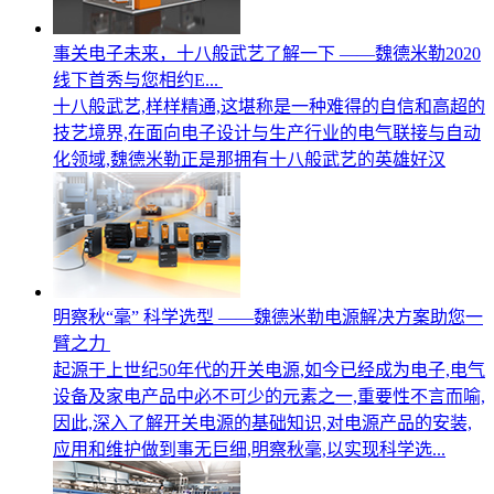
事关电子未来，十八般武艺了解一下 ——魏德米勒2020
线下首秀与您相约E...
十八般武艺,样样精通,这堪称是一种难得的自信和高超的
技艺境界,在面向电子设计与生产行业的电气联接与自动
化领域,魏德米勒正是那拥有十八般武艺的英雄好汉
明察秋“毫” 科学选型 ——魏德米勒电源解决方案助您一
臂之力
起源于上世纪50年代的开关电源,如今已经成为电子,电气
设备及家电产品中必不可少的元素之一,重要性不言而喻,
因此,深入了解开关电源的基础知识,对电源产品的安装,
应用和维护做到事无巨细,明察秋毫,以实现科学选...