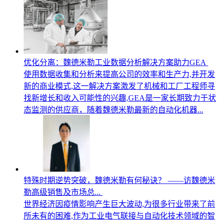
优化分离：魏德米勒工业数据分析解决方案助力GEA
使用数据收集和分析来提高公司的效率和生产力,并开发
新的商业模式,这一解决方案激发了机械和工厂工程师寻
找新增长和收入可能性的兴趣,GEA是一家长期致力于状
态监测的供应商，随着魏德米勒最新的自动化机器...
特殊时期逆势突破，魏德米勒有何秘诀？ ——访魏德米
勒高级销售及市场总...
世界经济因疫情影响产生巨大波动,为很多行业带来了前
所未有的困难,作为工业电气联接与自动化技术领域的智