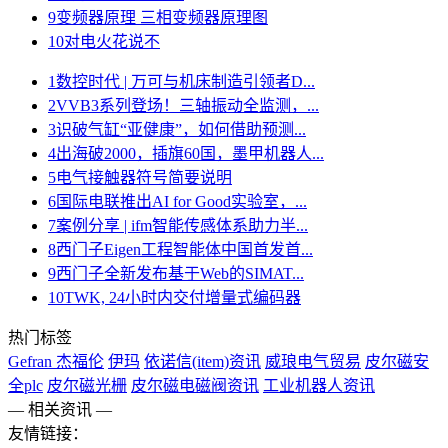
9
变频器原理 三相变频器原理图
10
对电火花说不
1
数控时代 | 万可与机床制造引领者D...
2
VVB3系列登场！三轴振动全监测，...
3
识破气缸“亚健康”，如何借助预测...
4
出海破2000，插旗60国，墨甲机器人...
5
电气接触器符号简要说明
6
国际电联推出AI for Good实验室，...
7
案例分享 | ifm智能传感体系助力半...
8
西门子Eigen工程智能体中国首发首...
9
西门子全新发布基于Web的SIMAT...
10
TWK, 24小时内交付增量式编码器
热门标签
Gefran 杰福伦
伊玛
依诺信(item)资讯
威琅电气贸易
皮尔磁安
全plc
皮尔磁光栅
皮尔磁电磁阀资讯
工业机器人资讯
— 相关资讯 —
友情链接：