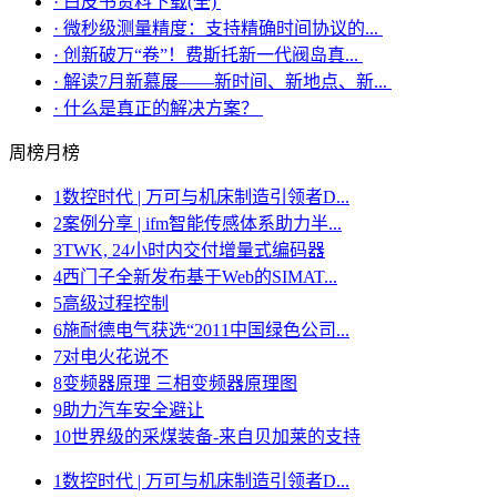
·
白皮书资料下载(全)
·
微秒级测量精度：支持精确时间协议的...
·
创新破万“卷”！费斯托新一代阀岛真...
·
解读7月新慕展——新时间、新地点、新...
·
什么是真正的解决方案？
周榜
月榜
1
数控时代 | 万可与机床制造引领者D...
2
案例分享 | ifm智能传感体系助力半...
3
TWK, 24小时内交付增量式编码器
4
西门子全新发布基于Web的SIMAT...
5
高级过程控制
6
施耐德电气获选“2011中国绿色公司...
7
对电火花说不
8
变频器原理 三相变频器原理图
9
助力汽车安全避让
10
世界级的采煤装备-来自贝加莱的支持
1
数控时代 | 万可与机床制造引领者D...