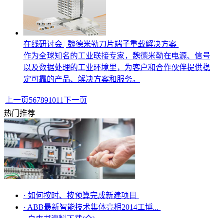
在线研讨会 | 魏德米勒刀片端子重载解决方案
作为全球知名的工业联接专家，魏德米勒在电源、信号
以及数据处理的工业环境里，为客户和合作伙伴提供稳
定可靠的产品、解决方案和服务。
上一页
5
6
7
8
9
10
11
下一页
热门推荐
·
如何按时、按预算完成新建项目
·
ABB最新智能技术集体亮相2014工博...