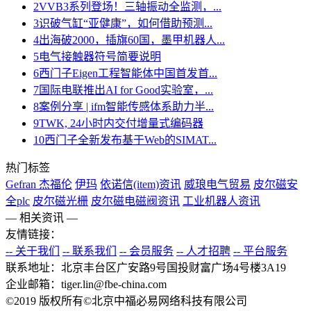
2
VVB3系列登场！三轴振动全监测，...
3
识破气缸“亚健康”，如何借助预测...
4
出海破2000，插旗60国，墨甲机器人...
5
电气接触器符号简要说明
6
西门子Eigen工程智能体中国首发首...
7
国际电联推出AI for Good实验室，...
8
案例分享 | ifm智能传感体系助力半...
9
TWK, 24小时内交付增量式编码器
10
西门子全新发布基于Web的SIMAT...
热门标签
Gefran 杰福伦
伊玛
依诺信(item)资讯
威琅电气贸易
皮尔磁安
全plc
皮尔磁光栅
皮尔磁电磁阀资讯
工业机器人资讯
— 相关资讯 —
友情链接：
-- 关于我们
-- 联系我们
-- 会员服务
-- 人才招聘
-- 平台服务
联系地址：北京丰台区广安路9号国投财富广场4号楼3A19
企业邮箱：tiger.lin@fbe-china.com
©2019 版权所有©北京中福必易网络科技有限公司