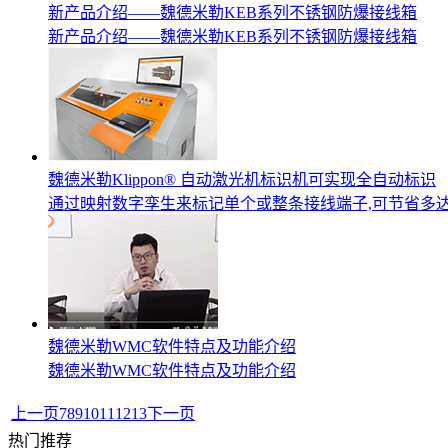
新产品介绍——魏德米勒KEB系列不锈钢防爆接线箱
新产品介绍——魏德米勒KEB系列不锈钢防爆接线箱
魏德米勒Klippon® 自动激光机标识机可实现全自动标识
通过映射数字孪生来标记单个或整条接线端子,可节省多达
魏德米勒WMC软件特点及功能介绍
魏德米勒WMC软件特点及功能介绍
上一页
7
8
9
10
11
12
13
下一页
热门推荐