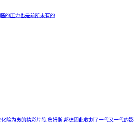
面临的压力也是前所未有的
终化险为夷的精彩片段,詹姆斯.邦德因此收割了一代又一代的影