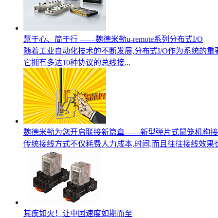
慧于心、简于行 ——魏德米勒u-remote系列分布式I/O
随着工业自动化技术的不断发展,分布式I/O作为系统的重要
它拥有多达10种协议的总线接...
魏德米勒为您开启联接新篇章——新型弹片式鼠笼机构接
传统接线方式不仅耗费人力成本,时间,而且往往接线效果
其疾如火！让中国速度如期而至