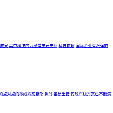
性成果,其中科技的力量是重要支撑,科技抗疫,国际企业有怎样的
的点对点的布线方案复杂,耗时,容易出错,传统布线方案已不能满