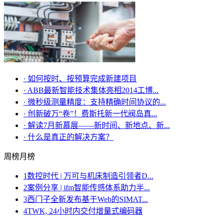
·
如何按时、按预算完成新建项目
·
ABB最新智能技术集体亮相2014工博...
·
微秒级测量精度：支持精确时间协议的...
·
创新破万“卷”！费斯托新一代阀岛真...
·
解读7月新慕展——新时间、新地点、新...
·
什么是真正的解决方案？
周榜
月榜
1
数控时代 | 万可与机床制造引领者D...
2
案例分享 | ifm智能传感体系助力半...
3
西门子全新发布基于Web的SIMAT...
4
TWK, 24小时内交付增量式编码器