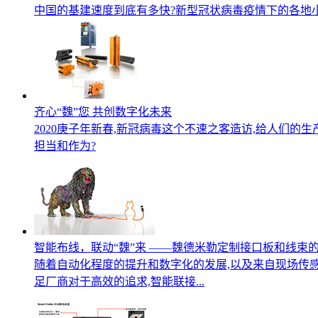
中国的基建速度到底有多快?新型冠状病毒疫情下的各地
齐心“魏”您 共创数字化未来
2020庚子年新春,新冠病毒这个不速之客造访,给人们的
担当和作为?
智能布线，联动“魏”来 ——魏德米勒定制接口板和线束
随着自动化程度的提升和数字化的发展,以及来自现场传感
足厂商对于高效的追求,智能联接...