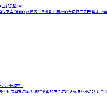
总监Lar...
响是不言而喻的,尽管各行各业都在积极的全速复工复产,但企业
助力电缆弯...
脑补主角詹姆斯.邦德凭机智勇敢的在危难时刻解决各种难题,并最