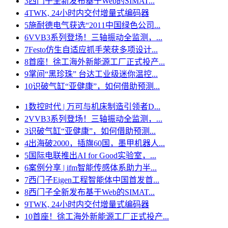
3
西门子全新发布基于Web的SIMAT...
4
TWK, 24小时内交付增量式编码器
5
施耐德电气获选“2011中国绿色公司...
6
VVB3系列登场！三轴振动全监测，...
7
Festo仿生自适应抓手荣获多项设计...
8
首座！徐工海外新能源工厂正式投产...
9
掌间“黑珍珠” 台达工业级迷你温控...
10
识破气缸“亚健康”，如何借助预测...
1
数控时代 | 万可与机床制造引领者D...
2
VVB3系列登场！三轴振动全监测，...
3
识破气缸“亚健康”，如何借助预测...
4
出海破2000，插旗60国，墨甲机器人...
5
国际电联推出AI for Good实验室，...
6
案例分享 | ifm智能传感体系助力半...
7
西门子Eigen工程智能体中国首发首...
8
西门子全新发布基于Web的SIMAT...
9
TWK, 24小时内交付增量式编码器
10
首座！徐工海外新能源工厂正式投产...