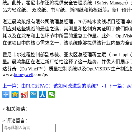
统。此外，霍尼韦尔还将提供安全管理系统（Safety Man
品为轻涂纸、 双胶纸、书写纸、新闻纸和箱板纸等。新厂预计于
湛江晨鸣浆纸有限公司助理总经理，70万吨木浆线项目经理 
们应对这些挑战的最佳之选，其测量和控制方案证明了他们能
耗以及在涂布和上色环节中所需的重复工作量。此外，OptiVis
在该项目中的核心需求之一，该系统能够提供该行业内最为全
霍尼韦尔过程控制部副总裁、亚太区总经理蒋立斌（Jon Li
量。晨鸣集团在湛江新厂恰恰诠释了这一趋势，并像人们展示了紧密
达芬奇（Da Vinci™ ）质量控制系统以及OptiVISION
www.
honeywell
.com/ps
上一篇：由PLC到PAC：该如何改进您的系统？ - 1
下一篇：从数
> 相关阅读：
> 评论留言：