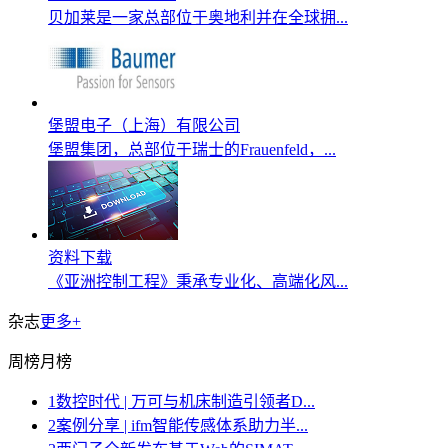
贝加莱是一家总部位于奥地利并在全球拥...
堡盟电子（上海）有限公司
堡盟集团，总部位于瑞士的Frauenfeld，...
资料下载
《亚洲控制工程》秉承专业化、高端化风...
杂志
更多+
周榜
月榜
1
数控时代 | 万可与机床制造引领者D...
2
案例分享 | ifm智能传感体系助力半...