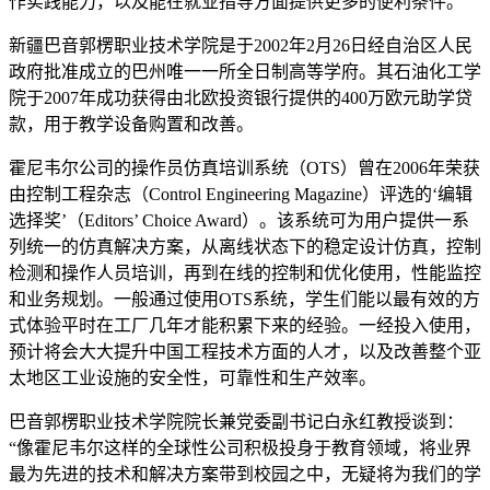
作实践能力，以及能在就业指导方面提供更多的便利条件。
新疆巴音郭楞职业技术学院是于2002年2月26日经自治区人民
政府批准成立的巴州唯一一所全日制高等学府。其石油化工学
院于2007年成功获得由北欧投资银行提供的400万欧元助学贷
款，用于教学设备购置和改善。
霍尼韦尔公司的操作员仿真培训系统（OTS）曾在2006年荣获
由控制工程杂志（Control Engineering Magazine）评选的‘编辑
选择奖’（Editors’ Choice Award）。该系统可为用户提供一系
列统一的仿真解决方案，从离线状态下的稳定设计仿真，控制
检测和操作人员培训，再到在线的控制和优化使用，性能监控
和业务规划。一般通过使用OTS系统，学生们能以最有效的方
式体验平时在工厂几年才能积累下来的经验。一经投入使用，
预计将会大大提升中国工程技术方面的人才，以及改善整个亚
太地区工业设施的安全性，可靠性和生产效率。
巴音郭楞职业技术学院院长兼党委副书记白永红教授谈到：
“像霍尼韦尔这样的全球性公司积极投身于教育领域，将业界
最为先进的技术和解决方案带到校园之中，无疑将为我们的学