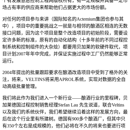
个有发展意愿控制工程网版权所有，有一定规模并具备一定市
场占有率的供应商来帮助他们占据更大的市场份额。
对任何的项目参与来讲（国际知名的Actemium集团也参与其
中），项目中的重要挑战之一就是与相邻的酿酒区相连的无数
接口问题，因为这个项目是整个改造项目的初始阶段，需要设
定许多新的标准，原有的自动化结构（十多年前的不同过程控
制系统和控制组件的大杂烩）都要用贝加莱的软硬件取代，项
目计划2007年年中完成，并保证实施过程中工厂仍然能够正常
运行。
2004年提出的批量跟踪要求在酿酒改造项目中受到了格外的关
注，将来，VELTINS将采用APROL系统，实现对数据的全自
动高级批量管理。
我们将此作为我们进入一个新行业――酿酒行业的里程碑，贝
加莱德国过程控制销售经理Stefan Lau 先生说道，联合Veltins
以及我们的系统伙伴，我们希望继续沿着这样的发展方向，最
后在这个行业里有所建树。德国有900多个酿酒厂，但其中只
有350个左右是成规模的，他们必将在不久的将来也要进行项