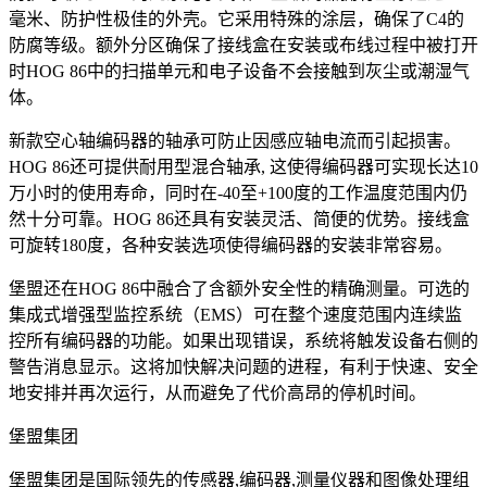
毫米、防护性极佳的外壳。它采用特殊的涂层，确保了C4的
防腐等级。额外分区确保了接线盒在安装或布线过程中被打开
时HOG 86中的扫描单元和电子设备不会接触到灰尘或潮湿气
体。
新款空心轴编码器的轴承可防止因感应轴电流而引起损害。
HOG 86还可提供耐用型混合轴承, 这使得编码器可实现长达10
万小时的使用寿命，同时在-40至+100度的工作温度范围内仍
然十分可靠。HOG 86还具有安装灵活、简便的优势。接线盒
可旋转180度，各种安装选项使得编码器的安装非常容易。
堡盟还在HOG 86中融合了含额外安全性的精确测量。可选的
集成式增强型监控系统（EMS）可在整个速度范围内连续监
控所有编码器的功能。如果出现错误，系统将触发设备右侧的
警告消息显示。这将加快解决问题的进程，有利于快速、安全
地安排并再次运行，从而避免了代价高昂的停机时间。
堡盟集团
堡盟集团是国际领先的传感器,编码器,测量仪器和图像处理组