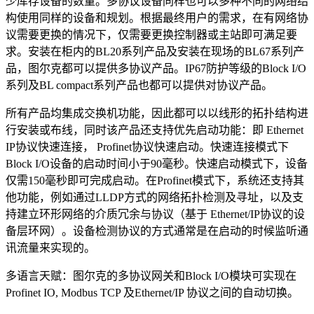
少库存设备的数量。多协议设备同样也可以多种不同的网络结
构使用同样的设备和规划。根据最终用户的需求，在有网络协
议需要更换的情况下，仅需要更换控制器或主站即可满足要
求。安装在柜内的BL20系列产品及安装在现场的BL67系列产
品，图尔克都可以提供多协议产品。IP67防护等级的Block I/O
系列及BL compact系列产品也都可以提供对协议产品。
所有产品均集成交换机功能，因此都可以以线形的拓扑结构进
行安装或布线，同时该产品还支持优先启动功能：即 Ethernet
IP协议快速连接， Profinet协议快速启动。快速连接模式下
Block I/O设备的启动时间小于90毫秒。快速启动模式下，设备
仅需150毫秒即可完成启动。在Profinet模式下，系统还支持其
他功能，例如通过LLDP方式的网络拓扑检测及寻址，以及支
持建立环形网络的介质冗余与协议（基于 Ethernet/IP协议的设
备层环网）。设备检测协议的方式通常是在启动的时候监听通
讯流量来实现的。
多语言天赋：图尔克的多协议网关和Block I/O模块可实现在
Profinet IO, Modbus TCP 及Ethernet/IP 协议之间的自动切换。