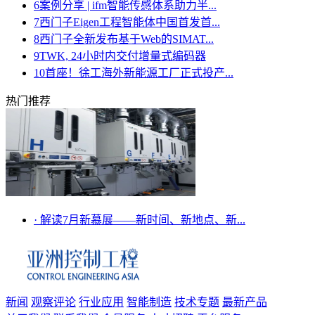
6
案例分享 | ifm智能传感体系助力半...
7
西门子Eigen工程智能体中国首发首...
8
西门子全新发布基于Web的SIMAT...
9
TWK, 24小时内交付增量式编码器
10
首座！徐工海外新能源工厂正式投产...
热门推荐
·
解读7月新慕展——新时间、新地点、新...
新闻
观察评论
行业应用
智能制造
技术专题
最新产品