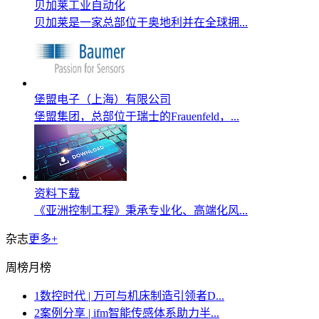
贝加莱工业自动化
贝加莱是一家总部位于奥地利并在全球拥...
堡盟电子（上海）有限公司
堡盟集团，总部位于瑞士的Frauenfeld，...
资料下载
《亚洲控制工程》秉承专业化、高端化风...
杂志
更多+
周榜
月榜
1
数控时代 | 万可与机床制造引领者D...
2
案例分享 | ifm智能传感体系助力半...