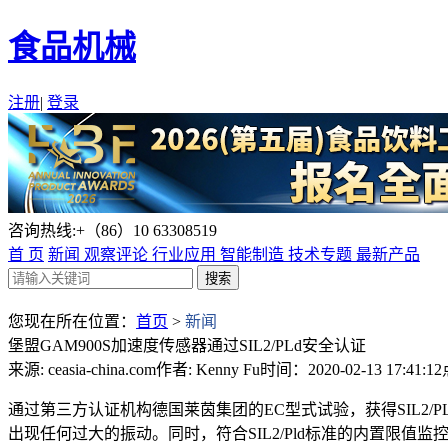
食品机械
注册
|
登录
咨询热线:+（86）10 63308519
首 页
新闻
观察评论
行业应用
智能制造
技术专题
最新产品
您现在所在位置：
首页
>
新闻
堡盟GAM900S加速度传感器通过SIL2/PLd安全认证
来源: ceasia-china.com
作者: Kenny Fu
时间：2020-02-13 17:41:12
通过第三方认证机构德国莱茵集团的EC型式试验，获得SIL2/P
出现任何过大的振动。同时，符合SIL2/Pld标准的内置