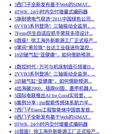
3
西门子全新发布基于Web的SIMAT...
4
TWK, 24小时内交付增量式编码器
5
施耐德电气获选“2011中国绿色公司...
6
VVB3系列登场！三轴振动全监测，...
7
Festo仿生自适应抓手荣获多项设计...
8
首座！徐工海外新能源工厂正式投产...
9
掌间“黑珍珠” 台达工业级迷你温控...
10
识破气缸“亚健康”，如何借助预测...
1
数控时代 | 万可与机床制造引领者D...
2
VVB3系列登场！三轴振动全监测，...
3
识破气缸“亚健康”，如何借助预测...
4
出海破2000，插旗60国，墨甲机器人...
5
国际电联推出AI for Good实验室，...
6
案例分享 | ifm智能传感体系助力半...
7
西门子Eigen工程智能体中国首发首...
8
西门子全新发布基于Web的SIMAT...
9
TWK, 24小时内交付增量式编码器
10
首座！徐工海外新能源工厂正式投产...