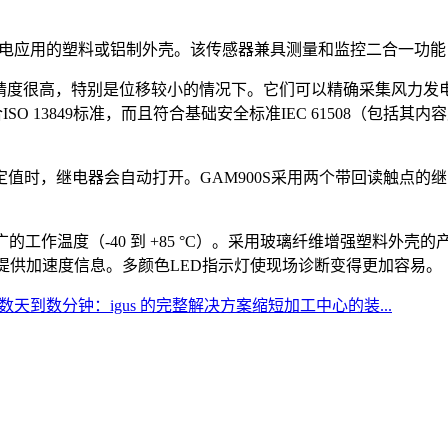
用于海上风电应用的塑料或铝制外壳。该传感器兼具测量和监控二合一
号精度很高，特别是位移较小的情况下。它们可以精确采集风力发
ISO 13849标准，而且符合基础安全标准IEC 61508（包
值时，继电器会自动打开。GAM900S采用两个带回读触点的
广的工作温度（-40 到 +85 °C）。采用玻璃纤维增强塑料外
器提供加速度信息。多颜色LED指示灯使现场诊断变得更加容易。
天到数分钟：igus 的完整解决方案缩短加工中心的装...