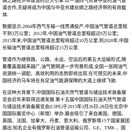
绸之路经济带建设的巨大引擎.以一油四气贯穿中亚的油气管
道合作,无疑将成为中国与中亚共建丝绸之路经济带的有效载
体.
数据显示,2004年西气东输一线贯通投产,中国油气管道总里程
不到3万公里；2012年,中国油气管道总里程超过9万公里；
2015年末,中国油气管道总里程将超过10万公里.到2020年,中国
长输油气管道总里程将超过15万公里.
管道作为继铁路、公路、水运、空运后的第五大运输形式,随
着覆盖面越来越广,油气管网进一步完善形成,全国一张网油气
资源统一调配、高效利用的态势即将出现.在可预见的未来,中
国经济的马车将在充足油气能源保障的大道上继续飞驰.
在这种大背景下,中国国际石油天然气管道与储运技术装备展
览会近年来取得迅速发展.第十五届中国国际石油天然气管道
与储运技术装备展览会(CIPE)于2015年3月26日-28日在北京中
国国际展览中心（新馆）举办.展会吸引了来自美国、德国、
英国、法国、加拿大、丹麦、意大利、俄罗斯等15个国家展团
展出.知名企业有俄罗斯石油管道运输公司、GE、TMK 、国