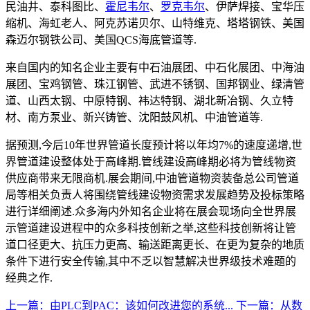
民油井、泰科图比、
霍尼韦尔
、
罗克韦尔
、伊萨焊接、宝华压
缩机、海虹老人、阿克苏诺贝尔、山特维克、塔塔钢铁、美国
森迈尔钢铁公司、美国QCS海底管道等.
来自国内的知名企业主要有中石油展团、中石化展团、中海油
展团、宝鸡钢管、珠江钢管、武进不锈钢、国邦钢业、绿清管
道、山西太钢、中原特钢、袆达特钢、湖北新冶钢、久立特
材、南方泵业、新兴铸管、沈阳鼓风机、中油管道等.
据预测,今后10年世界管道长度预计将以年均7%的速度递增,世
界管道建设整体处于高峰期.管线建设高峰期必将为管线物资
供应商带来无限商机.展会期间,中油管道物资装备总公司管道
局等相关负责人将围绕管线建设物资需求发展趋势及投标策略
进行详细阐述.众多海内外知名企业将在展会现场向全世界展
示管道建设进程中的众多科技创新之举,这些科技创新将让管
道口径更大、抗压力更高、输送距离更长、在更为复杂的地质
条件下进行安全传输,其中不乏以智慧解决世界级技术难题的
经典之作.
上一篇：由PLC到PAC：该如何改进您的系统...
下一篇：从数