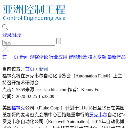
登录
/
注册
首 页
新闻
观察评论
行业应用
智能制造
技术专题
最新产品
当前位置：
首页
>
新闻
福禄克将在罗克韦尔自动化博览会（Automation Fair®）上主
持召开技术研讨会
点击：5359
来源: ceasia-china.com
作者：Kenny Fu
时间：2020-02-25 15:38:09
美国
福禄克
公司（Fluke Corp.）计划于11月18日至19日在美国
芝加哥的麦考密克会展中心西馆隆重举行的
罗克韦尔
自动化">
罗克韦尔自动化公司（Rockwell Automation）2015年自动化博