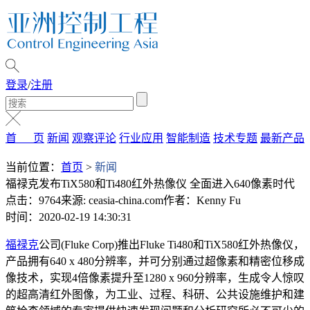
登录
/
注册
首 页
新闻
观察评论
行业应用
智能制造
技术专题
最新产品
当前位置：
首页
>
新闻
福禄克发布TiX580和Ti480红外热像仪 全面进入640像素时代
点击：9764
来源: ceasia-china.com
作者：Kenny Fu
时间：2020-02-19 14:30:31
福禄克
公司(Fluke Corp)推出Fluke Ti480和TiX580红外热像仪，
产品拥有640 x 480分辨率，并可分别通过超像素和精密位移成
像技术，实现4倍像素提升至1280 x 960分辨率，生成令人惊叹
的超高清红外图像，为工业、过程、科研、公共设施维护和建