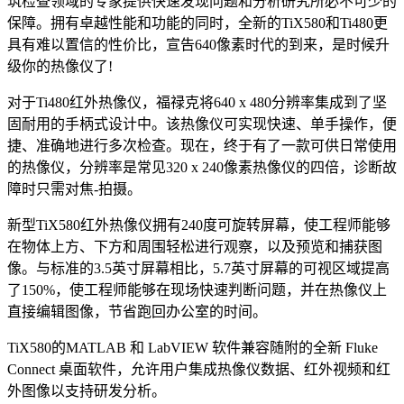
筑检查领域的专家提供快速发现问题和分析研究所必不可少的
保障。拥有卓越性能和功能的同时，全新的TiX580和Ti480更
具有难以置信的性价比，宣告640像素时代的到来，是时候升
级你的热像仪了!
对于Ti480红外热像仪，福禄克将640 x 480分辨率集成到了坚
固耐用的手柄式设计中。该热像仪可实现快速、单手操作，便
捷、准确地进行多次检查。现在，终于有了一款可供日常使用
的热像仪，分辨率是常见320 x 240像素热像仪的四倍，诊断故
障时只需对焦-拍摄。
新型TiX580红外热像仪拥有240度可旋转屏幕，使工程师能够
在物体上方、下方和周围轻松进行观察，以及预览和捕获图
像。与标准的3.5英寸屏幕相比，5.7英寸屏幕的可视区域提高
了150%，使工程师能够在现场快速判断问题，并在热像仪上
直接编辑图像，节省跑回办公室的时间。
TiX580的MATLAB 和 LabVIEW 软件兼容随附的全新 Fluke
Connect 桌面软件，允许用户集成热像仪数据、红外视频和红
外图像以支持研发分析。